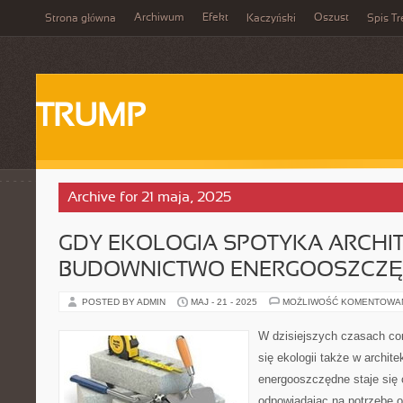
Archiwum
Efekt
Oszust
Strona główna
Kaczyński
Spis Tr
TRUMP
Archive for 21 maja, 2025
GDY EKOLOGIA SPOTYKA ARCHIT
BUDOWNICTWO ENERGOOSZCZ
POSTED BY ADMIN
MAJ - 21 - 2025
MOŻLIWOŚĆ KOMENTOWA
W dzisiejszych czasach co
się ekologii także w archit
energooszczędne staje się 
odpowiadając na potrzebę o