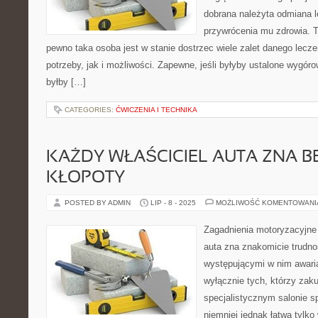
dobrana należyta odmiana l
przywrócenia mu zdrowia. T
pewno taka osoba jest w stanie dostrzec wiele zalet danego leczen
potrzeby, jak i możliwości. Zapewne, jeśli byłyby ustalone wygóro
byłby […]
CATEGORIES:
ĆWICZENIA I TECHNIKA
KAŻDY WŁAŚCICIEL AUTA ZNA B
KŁOPOTY
POSTED BY ADMIN
LIP - 8 - 2025
MOŻLIWOŚĆ KOMENTOWAN
Zagadnienia motoryzacyjne
auta zna znakomicie trudno
występującymi w nim awari
wyłącznie tych, którzy zakup
specjalistycznym salonie 
niemniej jednak łatwa tylk