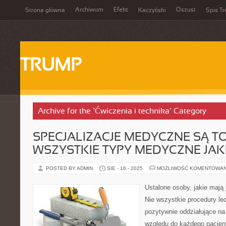
Archiwum
Efekt
Oszust
Strona główna
Kaczyński
Spis Tr
TRUMP
Archive for the ‘Ćwiczenia i technika’ Category
SPECJALIZACJE MEDYCZNE SĄ TO
WSZYSTKIE TYPY MEDYCZNE JA
POSTED BY ADMIN
SIE - 16 - 2025
MOŻLIWOŚĆ KOMENTOWA
Ustalone osoby, jakie mają 
Nie wszystkie procedury l
pozytywnie oddziałujące na
względu do każdego pacjen