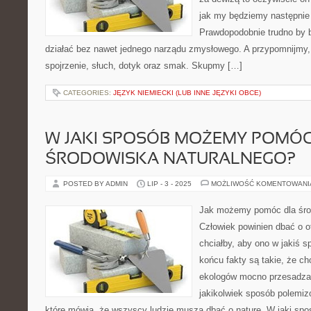
jak my będziemy następnie
Prawdopodobnie trudno by b
działać bez nawet jednego narządu zmysłowego. A przypomnijmy, ż
spojrzenie, słuch, dotyk oraz smak. Skupmy […]
CATEGORIES:
JĘZYK NIEMIECKI (LUB INNE JĘZYKI OBCE)
W JAKI SPOSÓB MOŻEMY POMÓ
ŚRODOWISKA NATURALNEGO?
POSTED BY ADMIN
LIP - 3 - 2025
MOŻLIWOŚĆ KOMENTOWAN
Jak możemy pomóc dla śro
Człowiek powinien dbać o ot
chciałby, aby ono w jakiś s
końcu fakty są takie, że c
ekologów mocno przesadza,
jakikolwiek sposób polemi
które mówią, że wszyscy ludzie muszą dbać o naturę. W jaki s