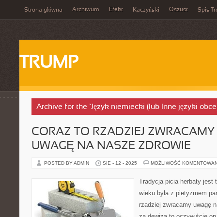
Archiwum
Efekt
Oszust
Strona główna
Kaczyński
Spis Tr
TRUMP
Archive for the ‘Język niemiecki (lub Inne języki obc
CORAZ TO RZADZIEJ ZWRACAMY
UWAGĘ NA NASZE ZDROWIE
POSTED BY ADMIN
SIE - 12 - 2025
MOŻLIWOŚĆ KOMENTOWA
Tradycja picia herbaty jest
wieku była z pietyzmem par
rzadziej zwracamy uwagę n
za dewizą to oczywiście on 