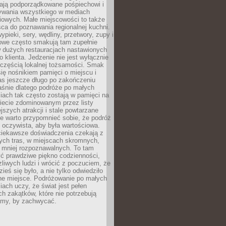
ają podporządkowane pośpiechowi i
zywania wszystkiego w mediach
iowych. Małe miejscowości to także
sca do poznawania regionalnej kuchni.
ypieki, sery, wędliny, przetwory, zupy i
owe często smakują tam zupełnie
w dużych restauracjach nastawionych
klienta. Jedzenie nie jest wyłącznie
 częścią lokalnej tożsamości. Smak
 się nośnikiem pamięci o miejscu i
as jeszcze długo po zakończeniu
aśnie dlatego podróże po małych
iach tak często zostają w pamięci na
iecie zdominowanym przez listy
ejszych atrakcji i stale powtarzane
e warto przypomnieć sobie, że podróż
 oczywista, aby była wartościowa.
iekawsze doświadczenia czekają z
tych tras, w miejscach skromnych,
i mniej rozpoznawalnych. To tam
ć prawdziwe piękno codzienności,
liwych ludzi i wrócić z poczuciem, że
ieś się było, a nie tylko odwiedziło
ne miejsce. Podróżowanie po małych
ach uczy, że świat jest pełen
h zakątków, które nie potrzebują
lamy, by zachwycać.