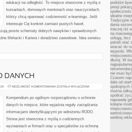
edukacji na odległość. To miejsce stworzone z myślą o
podróże byw
presji poka
kursantach, domowych mentorach oraz nauczycielach,
społecznośc
idealne miej
którzy chcą opanować codzienność e-learningu. Jeśli
Tradycyjne w
interesuje Cię konkret zamiast pustych haseł,
dania sezon
inaczej niż 
okazują proste schematy dobrych nawyków i sprawdzonych
na masowego 
lne lifehacki i Kariera i doradztwo zawodowe. Idea serwisu
usługą, lecz
potrafi stać
wracać do n
wyjazdu. Wł
miejscowośc
dłużej. W św
najpopularni
rekomendacj
nie musi być
O DANYCH
Czasem najc
dala od utar
spokojnych 
BEZPIECZEŃSTWO
026
MOŻLIWOŚĆ KOMENTOWANIA
ZOSTAŁA WYŁĄCZONA
DANYCH
można odkry
spotkać życz
Kompendium po ogólnym rozporządzeniu o ochronie
naprawdę gdz
kolejne mod
danych to miejsce, które wyjaśnia reguły zarządzania
miejscowości
informacjami identyfikującymi po wdrożeniu RODO.
wartościowyc
wielkiej rek
Strona jest stworzona z myślą o codziennych
wyzwaniach w firmach oraz u specjalistów za ochronę