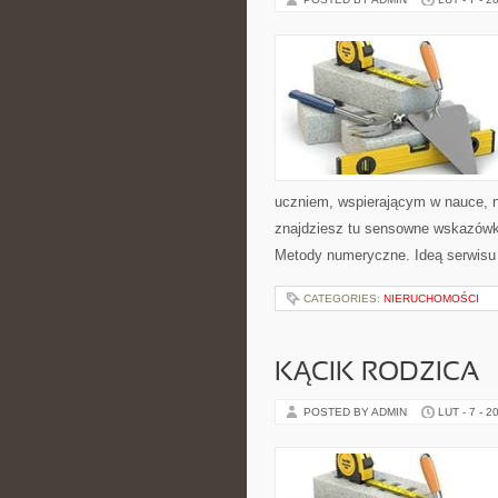
uczniem, wspierającym w nauce, n
znajdziesz tu sensowne wskazówki
Metody numeryczne. Ideą serwisu
CATEGORIES:
NIERUCHOMOŚCI
KĄCIK RODZICA
POSTED BY ADMIN
LUT - 7 - 2