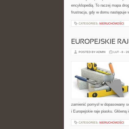
encyklopedią. To raczej mapa drog
frustracja, gdy w domu następuje
CATEGORIES:
NIERUCHOMOŚCI
EUROPEJSKIE RAJ
POSTED BY ADMIN
LUT - 8 - 2
zamienić pomysł w dopasowany sc
i Europejskie raje piasku. Główną 
CATEGORIES:
NIERUCHOMOŚCI