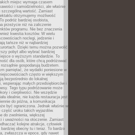
takich miejsc wymaga czasem
kawości i samodzielności, ale właśnie
u szczególną wartość. Zamiast
ektaklu otrzymujemy możliwość
To podróż bardziej osobista,
a przeżycie niż na zaliczenie
unktów programu. Nie bez znaczenia
wnież kwestia kosztów. W wielu
cowościach noclegi, jedzenie i
ają tańsze niż w najbardziej
kurortach. Dzięki temu można pozwolić
ższy pobyt albo wybrać bardziej
iejsce o wyższym standardzie. To
mość dla osób, które chcą podróżować
e rozsądnie gospodarują budżetem.
ym pamiętać, że wydatki poniesione w
 miejscowościach często w większym
ają bezpośrednio do lokalnej
, wspierając małych przedsiębiorców i
znesy. Tego typu podróżowanie może
kory i cierpliwości. Nie wszędzie
ała idealnie, nie każda restauracja jest
iennie do późna, a komunikacja
oże być ograniczona. Jednak właśnie w
ę część uroku takich wyjazdów.
 do zwolnienia, większej
i i uważności na otoczenie. Zamiast
odhaczać kolejne atrakcje, człowiek
bardziej obecny tu i teraz. To bardzo
a, zwłaszcza w epoce, gdy nawet