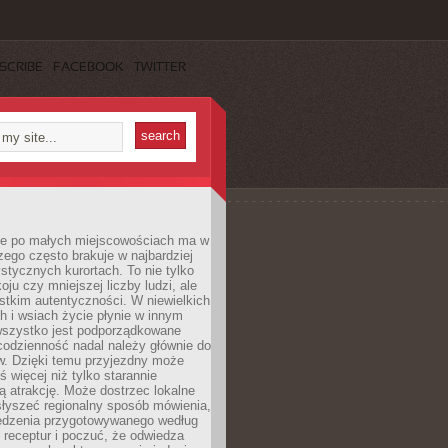
SCRIBE
FACEBOOK
TWITTER
e po małych miejscowościach ma w
zego często brakuje w najbardziej
stycznych kurortach. To nie tylko
oju czy mniejszej liczby ludzi, ale
stkim autentyczności. W niewielkich
 i wsiach życie płynie w innym
 wszystko jest podporządkowane
codzienność nadal należy głównie do
. Dzięki temu przyjezdny może
 więcej niż tylko starannie
 atrakcję. Może dostrzec lokalne
słyszeć regionalny sposób mówienia,
edzenia przygotowywanego według
 receptur i poczuć, że odwiedza