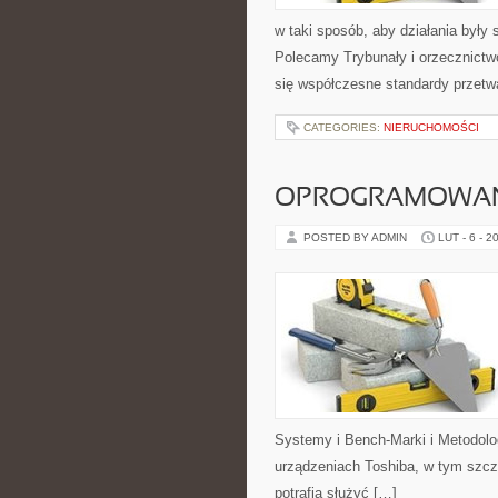
w taki sposób, aby działania były
Polecamy Trybunały i orzecznictwo
się współczesne standardy przetw
CATEGORIES:
NIERUCHOMOŚCI
OPROGRAMOWANI
POSTED BY ADMIN
LUT - 6 - 2
Systemy i Bench-Marki i Metodolog
urządzeniach Toshiba, w tym szcze
potrafią służyć […]