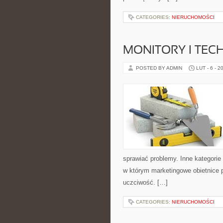
CATEGORIES:
NIERUCHOMOŚCI
MONITORY I TEC
POSTED BY ADMIN
LUT - 6 - 2
sprawiać problemy. Inne kategorie
w którym marketingowe obietnice 
uczciwość. […]
CATEGORIES:
NIERUCHOMOŚCI