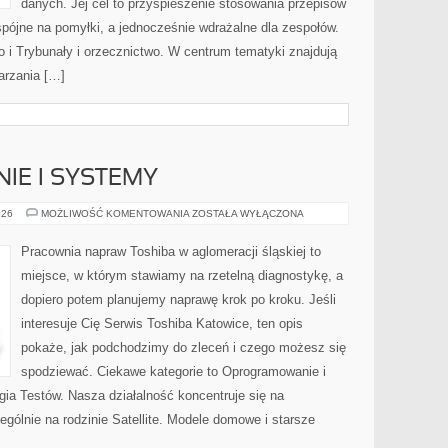
danych. Jej cel to przyspieszenie stosowania przepisów
 spójne na pomyłki, a jednocześnie wdrażalne dla zespołów.
 i Trybunały i orzecznictwo. W centrum tematyki znajdują
arzania […]
E I SYSTEMY
OPROGRAMOWANIE
026
MOŻLIWOŚĆ KOMENTOWANIA
ZOSTAŁA WYŁĄCZONA
I
SYSTEMY
Pracownia napraw Toshiba w aglomeracji śląskiej to
miejsce, w którym stawiamy na rzetelną diagnostykę, a
dopiero potem planujemy naprawę krok po kroku. Jeśli
interesuje Cię Serwis Toshiba Katowice, ten opis
pokaże, jak podchodzimy do zleceń i czego możesz się
spodziewać. Ciekawe kategorie to Oprogramowanie i
ia Testów. Nasza działalność koncentruje się na
gólnie na rodzinie Satellite. Modele domowe i starsze