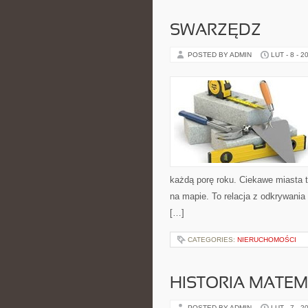
SWARZĘDZ
POSTED BY ADMIN
LUT - 8 - 2
każdą porę roku. Ciekawe miasta t
na mapie. To relacja z odkrywania
[…]
CATEGORIES:
NIERUCHOMOŚCI
HISTORIA MATEM
POSTED BY ADMIN
LUT - 7 - 2