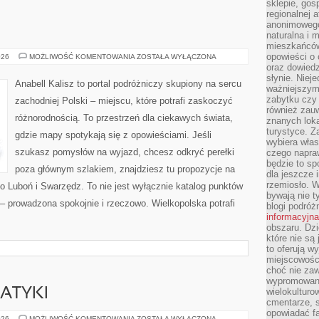
sklepie, gos
regionalnej a
anonimowego 
naturalna i 
mieszkańców
opowieści o 
SWARZĘDZ
026
MOŻLIWOŚĆ KOMENTOWANIA
ZOSTAŁA WYŁĄCZONA
oraz dowiedz
słynie. Niej
Anabell Kalisz to portal podróżniczy skupiony na sercu
ważniejszym
zabytku czy 
zachodniej Polski – miejscu, które potrafi zaskoczyć
również zau
różnorodnością. To przestrzeń dla ciekawych świata,
znanych loka
turystyce. 
gdzie mapy spotykają się z opowieściami. Jeśli
wybiera włas
szukasz pomysłów na wyjazd, chcesz odkryć perełki
czego napra
będzie to spo
poza głównym szlakiem, znajdziesz tu propozycje na
dla jeszcze 
rzemiosło. 
o Luboń i Swarzędz. To nie jest wyłącznie katalog punktów
bywają nie t
 – prowadzona spokojnie i rzeczowo. Wielkopolska potrafi
blogi podróż
informacyjna
obszaru. Dz
które nie s
to oferują w
miejscowości
choć nie zaw
wypromowana
ATYKI
wielokulturo
cmentarze, s
opowiadać fa
HISTORIA
026
MOŻLIWOŚĆ KOMENTOWANIA
ZOSTAŁA WYŁĄCZONA