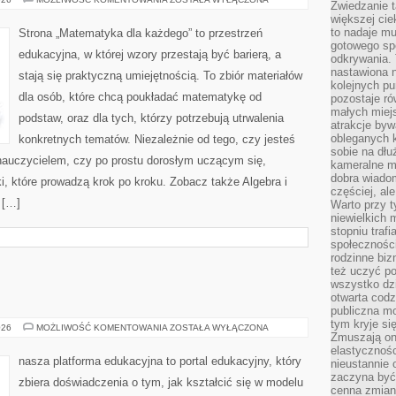
Zwiedzanie 
MATEMATYKI
większej cie
to nadaje m
Strona „Matematyka dla każdego” to przestrzeń
gotowego sp
edukacyjna, w której wzory przestają być barierą, a
odkrywania. 
nastawiona n
stają się praktyczną umiejętnością. To zbiór materiałów
kolejnych p
dla osób, które chcą poukładać matematykę od
pozostaje ró
małych miejs
podstaw, oraz dla tych, którzy potrzebują utrwalenia
atrakcje byw
obleganych 
konkretnych tematów. Niezależnie od tego, czy jesteś
sobie na dłu
auczycielem, czy po prostu dorosłym uczącym się,
kameralne m
dobra wiado
, które prowadzą krok po kroku. Zobacz także Algebra i
częściej, al
 […]
Warto przy t
niewielkich
stopniu trafi
społeczności
rodzinne bi
też uczyć po
wszystko dzi
otwarta codz
publiczna m
tym kryje si
KĄCIK
026
MOŻLIWOŚĆ KOMENTOWANIA
ZOSTAŁA WYŁĄCZONA
Zmuszają one
RODZICA
elastycznośc
nasza platforma edukacyjna to portal edukacyjny, który
nieustannie 
zaczyna być 
zbiera doświadczenia o tym, jak kształcić się w modelu
cenna zmian