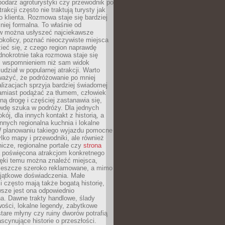
podarz agroturystyki czy przewodnik po
trakcji często nie traktują turysty jak
klienta. Rozmowa staje się bardziej
mniej formalna. To właśnie od
 można usłyszeć najciekawsze
okolicy, poznać nieoczywiste miejsca
ieć się, z czego region naprawdę
ednokrotnie taka rozmowa staje się
 wspomnieniem niż sam widok
udział w popularnej atrakcji. Warto
ważyć, że podróżowanie po mniej
lizacjach sprzyja bardziej świadomej
Zamiast podążać za tłumem, człowiek
ną drogę i częściej zastanawia się,
wdę szuka w podróży. Dla jednych
kój, dla innych kontakt z historią, a
innych regionalna kuchnia i lokalne
W planowaniu takiego wyjazdu pomocne
ylko mapy i przewodniki, ale również
nicze, regionalne portale czy
strona
poświęcona atrakcjom konkretnego
ięki temu można znaleźć miejsca,
ą jeszcze szeroko reklamowane, a mimo
yjątkowe doświadczenia. Małe
 często mają także bogatą historię,
sze jest ona odpowiednio
. Dawne trakty handlowe, ślady
wości, lokalne legendy, zabytkowe
tare młyny czy ruiny dworów potrafią
scynujące historie o przeszłości.