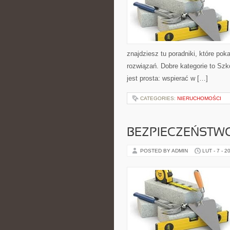
znajdziesz tu poradniki, które p
rozwiązań. Dobre kategorie to Szko
jest prosta: wspierać w […]
CATEGORIES:
NIERUCHOMOŚCI
BEZPIECZEŃSTW
POSTED BY ADMIN
LUT - 7 - 2