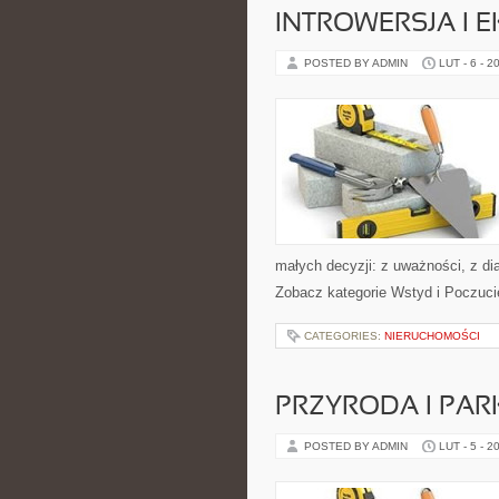
INTROWERSJA I 
POSTED BY ADMIN
LUT - 6 - 2
małych decyzji: z uważności, z dia
Zobacz kategorie Wstyd i Poczuci
CATEGORIES:
NIERUCHOMOŚCI
PRZYRODA I PA
POSTED BY ADMIN
LUT - 5 - 2