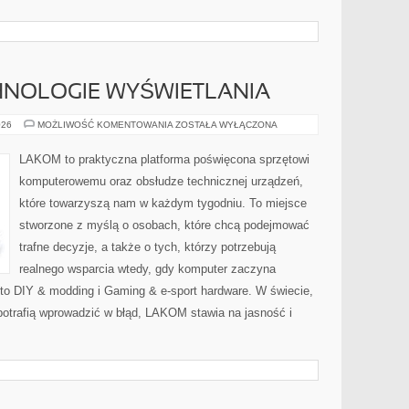
HNOLOGIE WYŚWIETLANIA
MONITORY
026
MOŻLIWOŚĆ KOMENTOWANIA
ZOSTAŁA WYŁĄCZONA
I
TECHNOLOGIE
WYŚWIETLANIA
LAKOM to praktyczna platforma poświęcona sprzętowi
komputerowemu oraz obsłudze technicznej urządzeń,
które towarzyszą nam w każdym tygodniu. To miejsce
stworzone z myślą o osobach, które chcą podejmować
trafne decyzje, a także o tych, którzy potrzebują
realnego wsparcia wtedy, gdy komputer zaczyna
 to DIY & modding i Gaming & e-sport hardware. W świecie,
potrafią wprowadzić w błąd, LAKOM stawia na jasność i