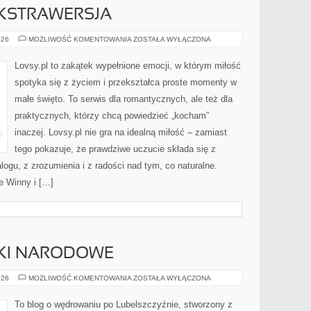
EKSTRAWERSJA
INTROWERSJA
026
MOŻLIWOŚĆ KOMENTOWANIA
ZOSTAŁA WYŁĄCZONA
I
EKSTRAWERSJA
Lovsy.pl to zakątek wypełnione emocji, w którym miłość
spotyka się z życiem i przekształca proste momenty w
małe święto. To serwis dla romantycznych, ale też dla
praktycznych, którzy chcą powiedzieć „kocham”
inaczej. Lovsy.pl nie gra na idealną miłość – zamiast
tego pokazuje, że prawdziwe uczucie składa się z
logu, z zrozumienia i z radości nad tym, co naturalne.
e Winny i […]
RKI NARODOWE
PRZYRODA
026
MOŻLIWOŚĆ KOMENTOWANIA
ZOSTAŁA WYŁĄCZONA
I
PARKI
NARODOWE
To blog o wędrowaniu po Lubelszczyźnie, stworzony z