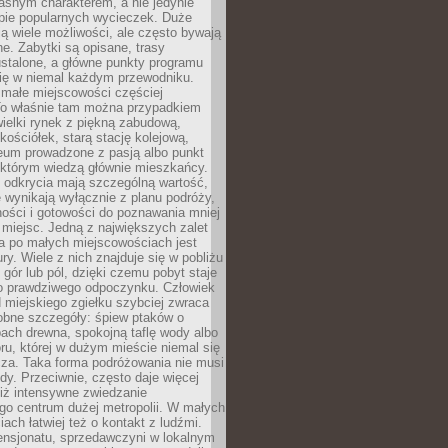
asnym charakterem, a nie jedynie
pie popularnych wycieczek. Duże
ją wiele możliwości, ale często bywają
e. Zabytki są opisane, trasy
stalone, a główne punkty programu
się w niemal każdym przewodniku.
ałe miejscowości częściej
To właśnie tam można przypadkiem
ewielki rynek z piękną zabudową,
ościółek, starą stację kolejową,
eum prowadzone z pasją albo punkt
 którym wiedzą głównie mieszkańcy.
 odkrycia mają szczególną wartość,
 wynikają wyłącznie z planu podróży,
ości i gotowości do poznawania mniej
miejsc. Jedną z największych zalet
a po małych miejscowościach jest
ury. Wiele z nich znajduje się w pobliżu
, gór lub pól, dzięki czemu pobyt staje
do prawdziwego odpoczynku. Człowiek
 miejskiego zgiełku szybciej zwraca
obne szczegóły: śpiew ptaków o
ach drewna, spokojną taflę wody albo
ru, której w dużym mieście niemal się
cza. Taka forma podróżowania nie musi
y. Przeciwnie, często daje więcej
niż intensywne zwiedzanie
go centrum dużej metropolii. W małych
ach łatwiej też o kontakt z ludźmi.
ensjonatu, sprzedawczyni w lokalnym