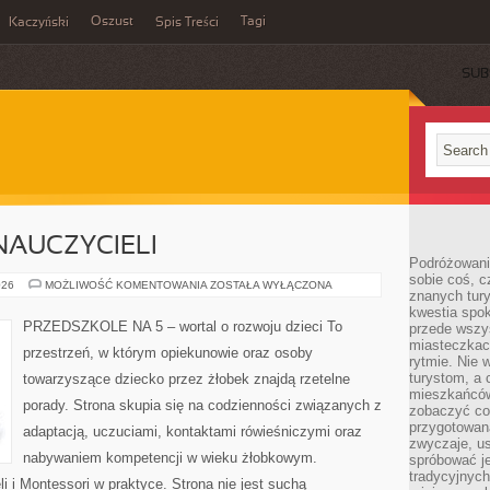
Oszust
Tagi
Kaczyński
Spis Treści
SUB
NAUCZYCIELI
Podróżowani
sobie coś, c
INSPIRACJE
026
MOŻLIWOŚĆ KOMENTOWANIA
ZOSTAŁA WYŁĄCZONA
znanych tury
DLA
NAUCZYCIELI
kwestia spok
PRZEDSZKOLE NA 5 – wortal o rozwoju dzieci To
przede wszy
miasteczkach
przestrzeń, w którym opiekunowie oraz osoby
rytmie. Nie
turystom, a 
towarzyszące dziecko przez żłobek znajdą rzetelne
mieszkańców
porady. Strona skupia się na codzienności związanych z
zobaczyć coś
przygotowaną
adaptacją, uczuciami, kontaktami rówieśniczymi oraz
zwyczaje, u
nabywaniem kompetencji w wieku żłobkowym.
spróbować j
tradycyjnych
i i Montessori w praktyce. Strona nie jest suchą