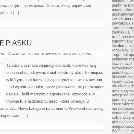
miejsce z wł
punkt na ma
owa po tym, jak wspierać dziecko, kiedy pojawia się
miasta oferu
 wybuch […]
przewidywaln
zwiedzania u
powtarzają 
Tymczasem m
zaskakują. 
trafić na ni
zapomniany k
E PIASKU
lokalne muz
widokowy, o
EUROPEJSKIE
026
MOŻLIWOŚĆ KOMENTOWANIA
ZOSTAŁA WYŁĄCZONA
Tego rodzaju
RAJE
ponieważ nie
PIASKU
lecz z uważn
Ta strona to mapa inspiracji dla osób, które kochają
oczywistych 
ocean i chcą odkrywać świat od strony plaż. To miejsce,
podróżowani
bliskość nat
w którym reset łączy się z praktycznymi wskazówkami
lasów, jezior
się okazją 
– od wyboru kierunku, przez planowanie, aż po rozsądne
uwolniony od
kąpiele. Jeśli marzysz o egzotycznej przygodzie w
uwagę na dr
poranku, zap
tropikach, znajdziesz tu treści, które pomogą Ci
ciszę wieczo
enariusz. Nowe kategorie na stronie to Weekend nad wodą
nie doświad
oznaczać nud
ideą serwisu […]
satysfakcji 
przepełnione
miejscowości
Właściciel p