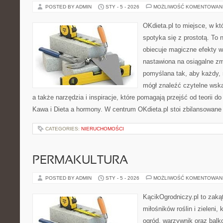
POSTED BY ADMIN
STY - 5 - 2026
MOŻLIWOŚĆ KOMENTOWAN
OKdieta.pl to miejsce, w k
spotyka się z prostotą. To n
obiecuje magiczne efekty w 
nastawiona na osiągalne zm
pomyślana tak, aby każdy, n
mógł znaleźć czytelne wsk
a także narzędzia i inspiracje, które pomagają przejść od teorii 
Kawa i Dieta a hormony. W centrum OKdieta.pl stoi zbilansowane
CATEGORIES:
NIERUCHOMOŚCI
PERMAKULTURA
POSTED BY ADMIN
STY - 5 - 2026
MOŻLIWOŚĆ KOMENTOWAN
KącikOgrodniczy.pl to zaką
miłośników roślin i zieleni,
ogród, warzywnik oraz balk