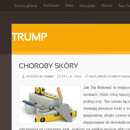
Archiwum
Efekt
Oszust
Strona główna
Kaczyński
Spis Tr
TRUMP
CHOROBY SKÓRY
POSTED BY ADMIN
STY - 8 - 2026
MOŻLIWOŚĆ KOMENTOWAN
Jak Się Malować to miejsc
osobach, które chcą naucz
praktyczny. Ten serwis łącz
stawiają pierwsze kroki z m
pasjonatów, dzięki czemu ła
dopasowane do doświadczen
natchnienia na codzienny look, makijaż na wielkie wyjście albo ch