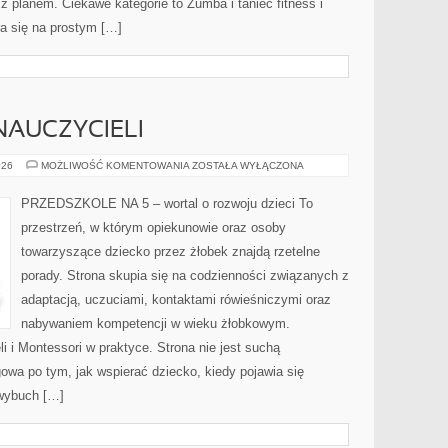
z planem. Ciekawe kategorie to Zumba i taniec fitness i
ra się na prostym […]
NAUCZYCIELI
INSPIRACJE
026
MOŻLIWOŚĆ KOMENTOWANIA
ZOSTAŁA WYŁĄCZONA
DLA
NAUCZYCIELI
PRZEDSZKOLE NA 5 – wortal o rozwoju dzieci To
przestrzeń, w którym opiekunowie oraz osoby
towarzyszące dziecko przez żłobek znajdą rzetelne
porady. Strona skupia się na codzienności związanych z
adaptacją, uczuciami, kontaktami rówieśniczymi oraz
nabywaniem kompetencji w wieku żłobkowym.
i i Montessori w praktyce. Strona nie jest suchą
owa po tym, jak wspierać dziecko, kiedy pojawia się
 wybuch […]