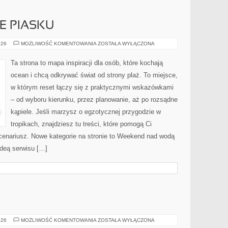
E PIASKU
EUROPEJSKIE
026
MOŻLIWOŚĆ KOMENTOWANIA
ZOSTAŁA WYŁĄCZONA
RAJE
PIASKU
Ta strona to mapa inspiracji dla osób, które kochają
ocean i chcą odkrywać świat od strony plaż. To miejsce,
w którym reset łączy się z praktycznymi wskazówkami
– od wyboru kierunku, przez planowanie, aż po rozsądne
kąpiele. Jeśli marzysz o egzotycznej przygodzie w
tropikach, znajdziesz tu treści, które pomogą Ci
enariusz. Nowe kategorie na stronie to Weekend nad wodą
ideą serwisu […]
SWARZĘDZ
026
MOŻLIWOŚĆ KOMENTOWANIA
ZOSTAŁA WYŁĄCZONA