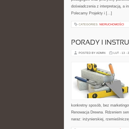
doświadczenia z interpretacją, a i
Polecamy Projekty i […]
CATEGORIES:
NIERUCHOMOŚCI
PORADY I INSTRU
POSTED BY ADMIN
LUT - 13 - 
konkretny sposób, bez marketingo
Renowacja Drewna. Rdzeniem serwi
naraz: inżynierskiej, rzemieślnic