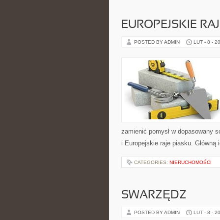
EUROPEJSKIE RAJ
POSTED BY ADMIN
LUT - 8 - 2
zamienić pomysł w dopasowany sc
i Europejskie raje piasku. Główną 
CATEGORIES:
NIERUCHOMOŚCI
SWARZĘDZ
POSTED BY ADMIN
LUT - 8 - 2