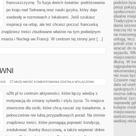
francuszczyznę. To fuzja dwóch światów: podróżowania
podróże byw
presji poka
po kraju nad Sekwaną oraz nauki języka, który daje
społecznośc
idealne miej
swobodę w rozmowach z lokalsami. Jeśli szukasz
Tradycyjne w
inspiracji na urlop, ale też chcesz poczuć francuską
dania sezon
inaczej niż 
aj znajdziesz treści zbudowane właśnie na tym podwójnym
na masowego 
 miasta i Noclegi we Francji. W centrum tej strony jest […]
usługą, lecz
potrafi stać
wracać do n
wyjazdu. Wł
miejscowośc
dłużej. W św
najpopularni
OWNI
rekomendacj
nie musi być
Czasem najc
TRENING
2026
MOŻLIWOŚĆ KOMENTOWANIA
ZOSTAŁA WYŁĄCZONA
dala od utar
NA
SIŁOWNI
spokojnych 
o2fit.pl to centrum aktywności, które łączy wiedzę z
można odkry
spotkać życz
motywacją do zmiany sylwetki i stylu życia. To miejsce
naprawdę gdz
kolejne mod
stworzone dla osób, które chcą ruszać się świadomie, a
miejscowości
jednocześnie nie lubią przypadkowych porad. Na stronie
wartościowyc
wielkiej rek
znajdziesz treści, które pomagają poprawić kondycję,
zredukować tkankę tłuszczową, a także wspierać dobre