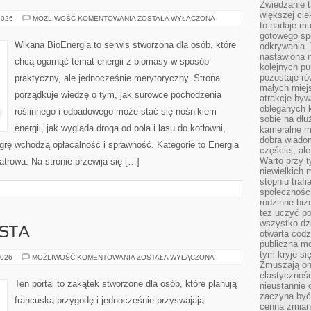
Zwiedzanie 
większej cie
ENERGIA
2026
MOŻLIWOŚĆ KOMENTOWANIA
ZOSTAŁA WYŁĄCZONA
to nadaje m
FUZYJNA
gotowego sp
Wikana BioEnergia to serwis stworzona dla osób, które
odkrywania. 
nastawiona n
chcą ogarnąć temat energii z biomasy w sposób
kolejnych p
pozostaje ró
praktyczny, ale jednocześnie merytoryczny. Strona
małych miejs
porządkuje wiedzę o tym, jak surowce pochodzenia
atrakcje byw
obleganych 
roślinnego i odpadowego może stać się nośnikiem
sobie na dłu
energii, jak wygląda droga od pola i lasu do kotłowni,
kameralne m
dobra wiado
grę wchodzą opłacalność i sprawność. Kategorie to Energia
częściej, al
Warto przy t
atrowa. Na stronie przewija się […]
niewielkich
stopniu trafi
społeczności
rodzinne bi
też uczyć po
wszystko dzi
STA
otwarta codz
publiczna m
tym kryje si
FRANCUSKIE
2026
MOŻLIWOŚĆ KOMENTOWANIA
ZOSTAŁA WYŁĄCZONA
Zmuszają one
MIASTA
elastycznośc
Ten portal to zakątek stworzone dla osób, które planują
nieustannie 
zaczyna być 
francuską przygodę i jednocześnie przyswajają
cenna zmian