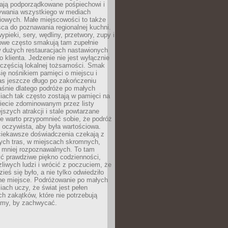
ają podporządkowane pośpiechowi i
zywania wszystkiego w mediach
iowych. Małe miejscowości to także
sca do poznawania regionalnej kuchni.
ypieki, sery, wędliny, przetwory, zupy i
owe często smakują tam zupełnie
w dużych restauracjach nastawionych
klienta. Jedzenie nie jest wyłącznie
 częścią lokalnej tożsamości. Smak
 się nośnikiem pamięci o miejscu i
as jeszcze długo po zakończeniu
aśnie dlatego podróże po małych
iach tak często zostają w pamięci na
iecie zdominowanym przez listy
ejszych atrakcji i stale powtarzane
e warto przypomnieć sobie, że podróż
 oczywista, aby była wartościowa.
iekawsze doświadczenia czekają z
tych tras, w miejscach skromnych,
i mniej rozpoznawalnych. To tam
ć prawdziwe piękno codzienności,
liwych ludzi i wrócić z poczuciem, że
ieś się było, a nie tylko odwiedziło
ne miejsce. Podróżowanie po małych
ach uczy, że świat jest pełen
h zakątków, które nie potrzebują
lamy, by zachwycać.