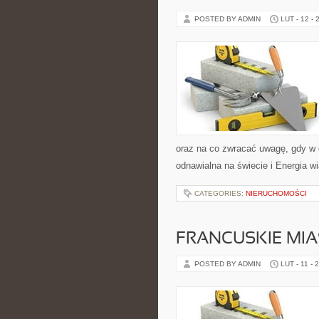
POSTED BY ADMIN
LUT - 12 - 
oraz na co zwracać uwagę, gdy w 
odnawialna na świecie i Energia wi
CATEGORIES:
NIERUCHOMOŚCI
FRANCUSKIE MIA
POSTED BY ADMIN
LUT - 11 - 