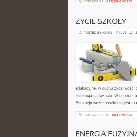
CATEGORIES:
NIERUCHOMOŚCI
ŻYCIE SZKOŁY
POSTED BY ADMIN
LUT - 12 - 
edukacyjne, w duchu życzliwości o
Edukacja na świecie. W centrum a
Edukacja wczesnoszkolna jest tu 
CATEGORIES:
NIERUCHOMOŚCI
ENERGIA FUZYJN