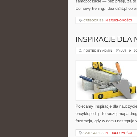
samopoczucie — bez presji, za to 
Domowy trening. Idea o2fit.pl opie
CATEGORIES:
NIERUCHOMOŚCI
INSPIRACJE DLA 
POSTED BY ADMIN
LUT - 9 - 2
Polecamy Inspiracje dla nauczyciel
encyklopedią. To raczej mapa drog
frustracja, gdy w domu następuje
CATEGORIES:
NIERUCHOMOŚCI