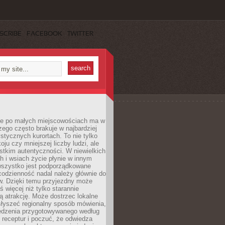
SCRIBE
FACEBOOK
TWITTER
e po małych miejscowościach ma w
zego często brakuje w najbardziej
stycznych kurortach. To nie tylko
oju czy mniejszej liczby ludzi, ale
stkim autentyczności. W niewielkich
 i wsiach życie płynie w innym
 wszystko jest podporządkowane
codzienność nadal należy głównie do
. Dzięki temu przyjezdny może
 więcej niż tylko starannie
 atrakcję. Może dostrzec lokalne
słyszeć regionalny sposób mówienia,
edzenia przygotowywanego według
 receptur i poczuć, że odwiedza