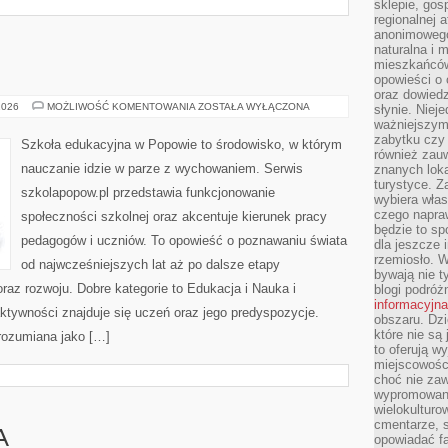
sklepie, gos
regionalnej a
anonimowego 
naturalna i 
mieszkańców
opowieści o 
oraz dowiedz
ŻYCIE
2026
MOŻLIWOŚĆ KOMENTOWANIA
ZOSTAŁA WYŁĄCZONA
słynie. Niej
SZKOŁY
ważniejszym
zabytku czy 
Szkoła edukacyjna w Popowie to środowisko, w którym
również zau
nauczanie idzie w parze z wychowaniem. Serwis
znanych loka
turystyce. 
szkolapopow.pl przedstawia funkcjonowanie
wybiera włas
czego napra
społeczności szkolnej oraz akcentuje kierunek pracy
będzie to spo
pedagogów i uczniów. To opowieść o poznawaniu świata
dla jeszcze 
rzemiosło. 
od najwcześniejszych lat aż po dalsze etapy
bywają nie t
raz rozwoju. Dobre kategorie to Edukacja i Nauka i
blogi podróż
informacyjna
ktywności znajduje się uczeń oraz jego predyspozycje.
obszaru. Dz
które nie s
rozumiana jako […]
to oferują w
miejscowości
choć nie zaw
wypromowana
wielokulturo
cmentarze, s
A
opowiadać fa