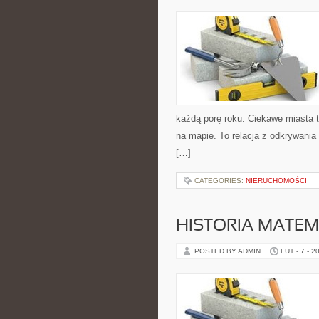
każdą porę roku. Ciekawe miasta t
na mapie. To relacja z odkrywania
[…]
CATEGORIES:
NIERUCHOMOŚCI
HISTORIA MATEM
POSTED BY ADMIN
LUT - 7 - 2