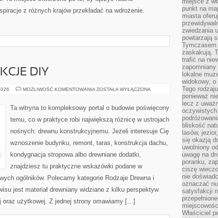
miejsce z wł
punkt na ma
nspiracje z różnych krajów przekładać na wdrożenie.
miasta oferu
przewidywaln
zwiedzania u
powtarzają 
Tymczasem m
zaskakują. 
trafić na ni
zapomniany k
KCJE DIY
lokalne muz
widokowy, o
Tego rodzaju
PORADY
2026
MOŻLIWOŚĆ KOMENTOWANIA
ZOSTAŁA WYŁĄCZONA
I
ponieważ nie
INSTRUKCJE
lecz z uważn
DIY
Ta witryna to kompleksowy portal o budowie poświęcony
oczywistych 
podróżowani
temu, co w praktyce robi największą różnicę w ustrojach
bliskość nat
nośnych: drewnu konstrukcyjnemu. Jeżeli interesuje Cię
lasów, jezior
się okazją 
wznoszenie budynku, remont, taras, konstrukcja dachu,
uwolniony od
kondygnacja stropowa albo drewniane dodatki,
uwagę na dr
poranku, zap
znajdziesz tu praktyczne wskazówki podane w
ciszę wieczo
nie doświad
wych ogólników. Polecamy kategorie Rodzaje Drewna i
oznaczać nud
su jest materiał drewniany widziane z kilku perspektyw
satysfakcji 
przepełnione
zej oraz użytkowej. Z jednej strony omawiamy […]
miejscowości
Właściciel p