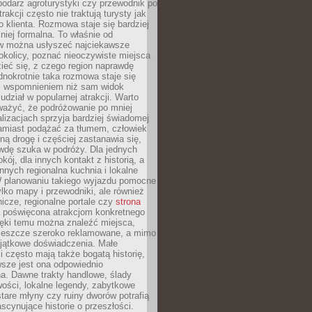
podarz agroturystyki czy przewodnik po
trakcji często nie traktują turysty jak
klienta. Rozmowa staje się bardziej
mniej formalna. To właśnie od
 można usłyszeć najciekawsze
okolicy, poznać nieoczywiste miejsca
ieć się, z czego region naprawdę
ednokrotnie taka rozmowa staje się
 wspomnieniem niż sam widok
udział w popularnej atrakcji. Warto
ważyć, że podróżowanie po mniej
lizacjach sprzyja bardziej świadomej
Zamiast podążać za tłumem, człowiek
ną drogę i częściej zastanawia się,
wdę szuka w podróży. Dla jednych
kój, dla innych kontakt z historią, a
innych regionalna kuchnia i lokalne
W planowaniu takiego wyjazdu pomocne
ylko mapy i przewodniki, ale również
nicze, regionalne portale czy
strona
poświęcona atrakcjom konkretnego
ięki temu można znaleźć miejsca,
ą jeszcze szeroko reklamowane, a mimo
yjątkowe doświadczenia. Małe
 często mają także bogatą historię,
sze jest ona odpowiednio
. Dawne trakty handlowe, ślady
wości, lokalne legendy, zabytkowe
tare młyny czy ruiny dworów potrafią
scynujące historie o przeszłości.