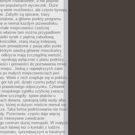
asnym charakterem, a nie jedynie
pie popularnych wycieczek. Duże
ją wiele możliwości, ale często bywają
e. Zabytki są opisane, trasy
stalone, a główne punkty programu
się w niemal każdym przewodniku.
ałe miejscowości częściej
To właśnie tam można przypadkiem
ewielki rynek z piękną zabudową,
ościółek, starą stację kolejową,
eum prowadzone z pasją albo punkt
 którym wiedzą głównie mieszkańcy.
 odkrycia mają szczególną wartość,
 wynikają wyłącznie z planu podróży,
ości i gotowości do poznawania mniej
miejsc. Jedną z największych zalet
a po małych miejscowościach jest
ury. Wiele z nich znajduje się w pobliżu
, gór lub pól, dzięki czemu pobyt staje
do prawdziwego odpoczynku. Człowiek
 miejskiego zgiełku szybciej zwraca
obne szczegóły: śpiew ptaków o
ach drewna, spokojną taflę wody albo
ru, której w dużym mieście niemal się
cza. Taka forma podróżowania nie musi
y. Przeciwnie, często daje więcej
niż intensywne zwiedzanie
go centrum dużej metropolii. W małych
ach łatwiej też o kontakt z ludźmi.
ensjonatu, sprzedawczyni w lokalnym