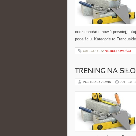
codzienność i mówić pewniej, tut
podejściu. Kategorie to Francuskie
CATEGORIES:
NIERUCHOMOŚCI
TRENING NA SIŁ
POSTED BY ADMIN
LUT - 10 - 