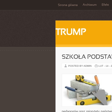
Archiwum
Efekt
Strona główna
TRUMP
SZKOŁA PODST
POSTED BY ADMIN
LUT - 14 - 
pedagogów oraz priorytety państwa