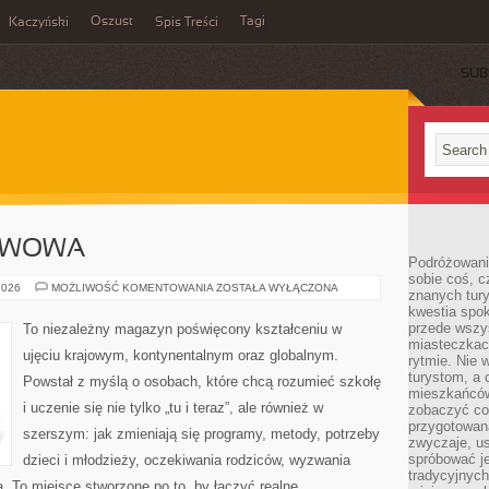
Oszust
Tagi
Kaczyński
Spis Treści
SUB
AWOWA
Podróżowani
sobie coś, c
SZKOŁA
2026
MOŻLIWOŚĆ KOMENTOWANIA
ZOSTAŁA WYŁĄCZONA
znanych tury
PODSTAWOWA
kwestia spok
przede wszy
To niezależny magazyn poświęcony kształceniu w
miasteczkach
ujęciu krajowym, kontynentalnym oraz globalnym.
rytmie. Nie
turystom, a 
Powstał z myślą o osobach, które chcą rozumieć szkołę
mieszkańców
i uczenie się nie tylko „tu i teraz”, ale również w
zobaczyć coś
przygotowaną
szerszym: jak zmieniają się programy, metody, potrzeby
zwyczaje, u
spróbować j
dzieci i młodzieży, oczekiwania rodziców, wyzwania
tradycyjnych
. To miejsce stworzone po to, by łączyć realne