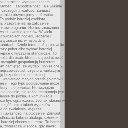
takich miejsc wymaga czasem
kawości i samodzielności, ale właśnie
u szczególną wartość. Zamiast
ektaklu otrzymujemy możliwość
To podróż bardziej osobista,
a przeżycie niż na zaliczenie
unktów programu. Nie bez znaczenia
wnież kwestia kosztów. W wielu
cowościach noclegi, jedzenie i
ają tańsze niż w najbardziej
kurortach. Dzięki temu można pozwolić
ższy pobyt albo wybrać bardziej
iejsce o wyższym standardzie. To
mość dla osób, które chcą podróżować
e rozsądnie gospodarują budżetem.
ym pamiętać, że wydatki poniesione w
 miejscowościach często w większym
ają bezpośrednio do lokalnej
, wspierając małych przedsiębiorców i
znesy. Tego typu podróżowanie może
kory i cierpliwości. Nie wszędzie
ała idealnie, nie każda restauracja jest
iennie do późna, a komunikacja
oże być ograniczona. Jednak właśnie w
ę część uroku takich wyjazdów.
 do zwolnienia, większej
i i uważności na otoczenie. Zamiast
odhaczać kolejne atrakcje, człowiek
bardziej obecny tu i teraz. To bardzo
a, zwłaszcza w epoce, gdy nawet