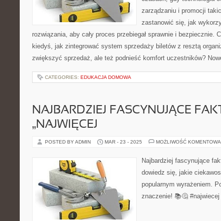
zarządzaniu i promocji taki
zastanowić się, jak wykor
rozwiązania, aby cały proces przebiegał sprawnie i bezpiecznie. C
kiedyś, jak zintegrować system sprzedaży biletów z resztą organiz
zwiększyć sprzedaż, ale też podnieść komfort uczestników? No
CATEGORIES:
EDUKACJA DOMOWA
NAJBARDZIEJ FASCYNUJĄCE FAK
„NAJWIĘCEJ
POSTED BY ADMIN
MAR - 23 - 2025
MOŻLIWOŚĆ KOMENTOWA
Najbardziej fascynujące fakt
dowiedz się, jakie ciekawos
popularnym wyrażeniem. Poz
znaczenie! 📚🤔 #najwiecej