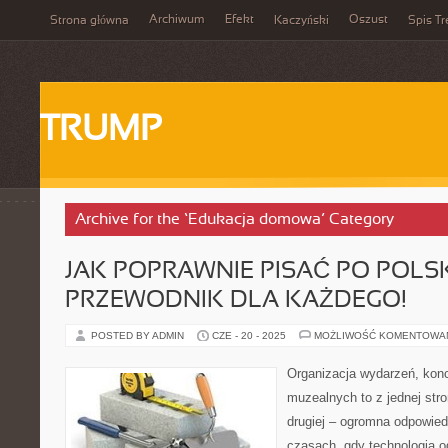
Archiwum
Efekt
Oszust
Strona główna
Kaczyński
Spis Tr
TRUMP
Archive for the ‘Edukacja domowa’ Category
JAK POPRAWNIE PISAĆ PO POLS
PRZEWODNIK DLA KAŻDEGO!
POSTED BY ADMIN
CZE - 20 - 2025
MOŻLIWOŚĆ KOMENTOWA
Organizacja wydarzeń, kon
muzealnych to z jednej str
drugiej – ogromna odpowied
czasach, gdy technologia o