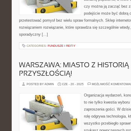
czy można ją zacząć bez za
podejście może być dobrą o
przetestować pomysł bez wielu spraw formalnych. Sklep internetow
rozwiązaniem rozwiązanie, które sprawdza się szczególnie wtedy
sporadyczny […]
CATEGORIES:
FUNDUSZE I REIT-Y
WARSZAWA: MIASTO Z HISTORIĄ 
PRZYSZŁOŚCIĄ!
POSTED BY ADMIN
CZE - 20 - 2025
MOŻLIWOŚĆ KOMENTOWA
Organizacja wydarzeń, kon
to nie tylko kwestia wyboru 
zaproszenia gości. W dzis
rolę odgrywa technologia, 
wszystko przebiegło sprawni
szukasz nowoczesnych roz