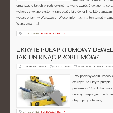
organizację takich przedsięwzięć, to warto zwrócić uwagę na cor
wykorzystywane systemy sprzedaży biletów online, które znaczni
wydarzeniami w Warszawie. Więcej informacji na ten temat można
Warszawa, […]
CATEGORIES:
FUNDUSZE I REIT-Y
UKRYTE PUŁAPKI UMOWY DEWEL
JAK UNIKNĄĆ PROBLEMÓW?
POSTED BY ADMIN
MAJ - 4 - 2025
MOŻLIWOŚĆ KOMENTOWAN
Przy podpisywaniu umowy d
czujnym na ukryte pułapki.
problemów? Oto kilka wska
uniknąć nieprzyjemnych ni
i bądź przygotowany!
CATEGORIES:
FUNDUSZE I REIT-Y