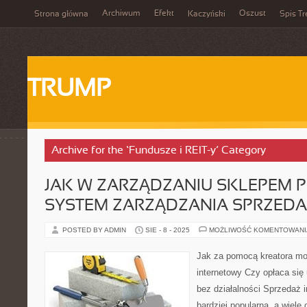
Archiwum
Efekt
Oszust
Strona główna
Kaczyński
Spis Tr
TRUMP
Archive for the ‘Fundusze i REIT-y’ Category
JAK W ZARZĄDZANIU SKLEPEM
SYSTEM ZARZĄDZANIA SPRZED
POSTED BY ADMIN
SIE - 8 - 2025
MOŻLIWOŚĆ KOMENTOWAN
Jak za pomocą kreatora mo
internetowy Czy opłaca się
bez działalności Sprzedaż i
bardziej popularna, a wiele