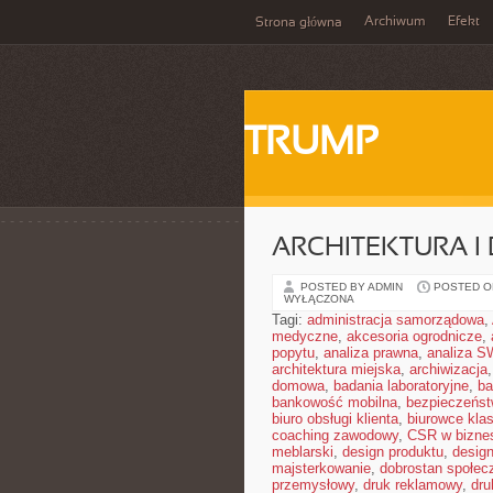
Archiwum
Efekt
Strona główna
TRUMP
ARCHITEKTURA I
POSTED BY ADMIN
POSTED ON
WYŁĄCZONA
Tagi:
administracja samorządowa
,
medyczne
,
akcesoria ogrodnicze
,
popytu
,
analiza prawna
,
analiza S
architektura miejska
,
archiwizacja
domowa
,
badania laboratoryjne
,
ba
bankowość mobilna
,
bezpieczeńst
biuro obsługi klienta
,
biurowce kla
coaching zawodowy
,
CSR w bizne
meblarski
,
design produktu
,
design
majsterkowanie
,
dobrostan społec
przemysłowy
,
druk reklamowy
,
dru