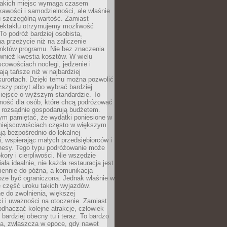
takich miejsc wymaga czasem
kawości i samodzielności, ale właśnie
u szczególną wartość. Zamiast
ektaklu otrzymujemy możliwość
To podróż bardziej osobista,
a przeżycie niż na zaliczenie
unktów programu. Nie bez znaczenia
wnież kwestia kosztów. W wielu
cowościach noclegi, jedzenie i
ają tańsze niż w najbardziej
kurortach. Dzięki temu można pozwolić
ższy pobyt albo wybrać bardziej
iejsce o wyższym standardzie. To
mość dla osób, które chcą podróżować
e rozsądnie gospodarują budżetem.
ym pamiętać, że wydatki poniesione w
 miejscowościach często w większym
ają bezpośrednio do lokalnej
, wspierając małych przedsiębiorców i
znesy. Tego typu podróżowanie może
kory i cierpliwości. Nie wszędzie
ała idealnie, nie każda restauracja jest
iennie do późna, a komunikacja
oże być ograniczona. Jednak właśnie w
ę część uroku takich wyjazdów.
 do zwolnienia, większej
i i uważności na otoczenie. Zamiast
odhaczać kolejne atrakcje, człowiek
bardziej obecny tu i teraz. To bardzo
a, zwłaszcza w epoce, gdy nawet