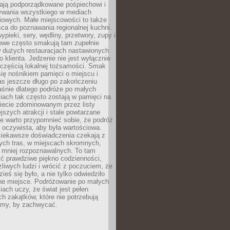
ają podporządkowane pośpiechowi i
zywania wszystkiego w mediach
iowych. Małe miejscowości to także
sca do poznawania regionalnej kuchni.
ypieki, sery, wędliny, przetwory, zupy i
owe często smakują tam zupełnie
w dużych restauracjach nastawionych
klienta. Jedzenie nie jest wyłącznie
 częścią lokalnej tożsamości. Smak
 się nośnikiem pamięci o miejscu i
as jeszcze długo po zakończeniu
aśnie dlatego podróże po małych
iach tak często zostają w pamięci na
iecie zdominowanym przez listy
ejszych atrakcji i stale powtarzane
e warto przypomnieć sobie, że podróż
 oczywista, aby była wartościowa.
iekawsze doświadczenia czekają z
tych tras, w miejscach skromnych,
i mniej rozpoznawalnych. To tam
ć prawdziwe piękno codzienności,
liwych ludzi i wrócić z poczuciem, że
ieś się było, a nie tylko odwiedziło
ne miejsce. Podróżowanie po małych
ach uczy, że świat jest pełen
h zakątków, które nie potrzebują
lamy, by zachwycać.