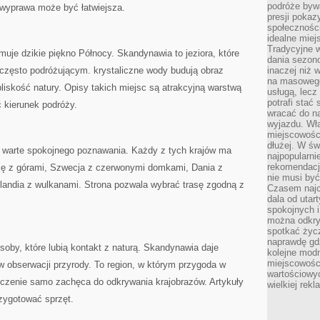
podróże byw
wyprawa może być łatwiejsza.
presji poka
społecznośc
idealne miej
Tradycyjne w
muje dzikie piękno Północy. Skandynawia to jeziora, które
dania sezon
często podróżującym. krystaliczne wody budują obraz
inaczej niż 
na masowego 
bliskość natury. Opisy takich miejsc są atrakcyjną warstwą
usługą, lecz
potrafi stać
 kierunek podróży.
wracać do n
wyjazdu. Wł
miejscowośc
dłużej. W św
ca warte spokojnego poznawania. Każdy z tych krajów ma
najpopularni
rekomendacj
się z górami, Szwecja z czerwonymi domkami, Dania z
nie musi być
slandia z wulkanami. Strona pozwala wybrać trasę zgodną z
Czasem najc
dala od utar
spokojnych 
można odkry
spotkać życz
naprawdę gdz
oby, które lubią kontakt z naturą. Skandynawia daje
kolejne mod
miejscowości
 obserwacji przyrody. To region, w którym przygoda w
wartościowyc
oczenie samo zachęca do odkrywania krajobrazów. Artykuły
wielkiej rek
zygotować sprzęt.