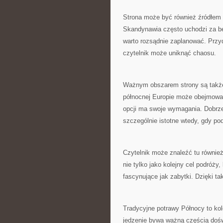
Strona może być również źródłem i
Skandynawia często uchodzi za be
warto rozsądnie zaplanować. Przyd
czytelnik może uniknąć chaosu.
Ważnym obszarem strony są także 
północnej Europie może obejmowa
opcji ma swoje wymagania. Dobrz
szczególnie istotne wtedy, gdy pod
Czytelnik może znaleźć tu równie
nie tylko jako kolejny cel podróży
fascynujące jak zabytki. Dzięki t
Tradycyjne potrawy Północy to ko
jedzenie bywa ważną częścią dośw