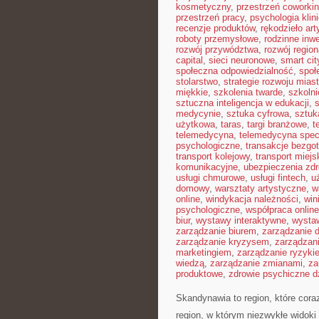
kosmetyczny
,
przestrzeń coworki
przestrzeń pracy
,
psychologia klin
recenzje produktów
,
rękodzieło ar
roboty przemysłowe
,
rodzinne inw
rozwój przywództwa
,
rozwój region
capital
,
sieci neuronowe
,
smart cit
społeczna odpowiedzialność
,
społ
stolarstwo
,
strategie rozwoju mias
miękkie
,
szkolenia twarde
,
szkoln
sztuczna inteligencja w edukacji
,
s
medycynie
,
sztuka cyfrowa
,
sztuk
użytkowa
,
taras
,
targi branżowe
,
t
telemedycyna
,
telemedycyna spec
psychologiczne
,
transakcje bezg
transport kolejowy
,
transport miejs
komunikacyjne
,
ubezpieczenia zd
usługi chmurowe
,
usługi fintech
,
u
domowy
,
warsztaty artystyczne
,
w
online
,
windykacja należności
,
win
psychologiczne
,
współpraca online
biur
,
wystawy interaktywne
,
wysta
zarządzanie biurem
,
zarządzanie
zarządzanie kryzysem
,
zarządzan
marketingiem
,
zarządzanie ryzyki
wiedzą
,
zarządzanie zmianami
,
za
produktowe
,
zdrowie psychiczne d
Skandynawia to region, które cor
region, w którym niezwykłe widoki