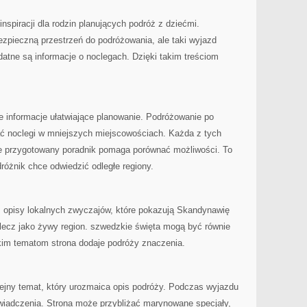
nspiracji dla rodzin planujących podróż z dziećmi.
zpieczną przestrzeń do podróżowania, ale taki wyjazd
atne są informacje o noclegach. Dzięki takim treściom
informacje ułatwiające planowanie. Podróżowanie po
ć noclegi w mniejszych miejscowościach. Każda z tych
e przygotowany poradnik pomaga porównać możliwości. To
różnik chce odwiedzić odległe regiony.
ż opisy lokalnych zwyczajów, które pokazują Skandynawię
, lecz jako żywy region. szwedzkie święta mogą być równie
akim tematom strona dodaje podróży znaczenia.
lejny temat, który urozmaica opis podróży. Podczas wyjazdu
iadczenia. Strona może przybliżać marynowane specjały,