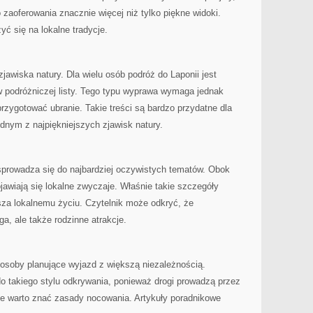
aoferowania znacznie więcej niż tylko piękne widoki.
yć się na lokalne tradycje.
zjawiska natury. Dla wielu osób podróż do Laponii jest
 podróżniczej listy. Tego typu wyprawa wymaga jednak
rzygotować ubranie. Takie treści są bardzo przydatne dla
ednym z najpiękniejszych zjawisk natury.
e sprowadza się do najbardziej oczywistych tematów. Obok
jawiają się lokalne zwyczaje. Właśnie takie szczegóły
ższa lokalnemu życiu. Czytelnik może odkryć, że
a, ale także rodzinne atrakcje.
osoby planujące wyjazd z większą niezależnością.
o takiego stylu odkrywania, ponieważ drogi prowadzą przez
ie warto znać zasady nocowania. Artykuły poradnikowe