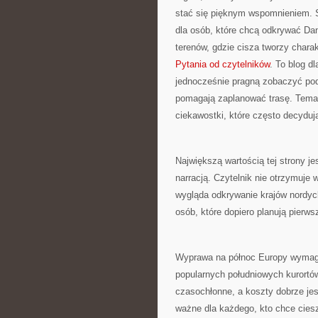
stać się pięknym wspomnieniem. S
dla osób, które chcą odkrywać Dani
terenów, gdzie cisza tworzy chara
Pytania od czytelników
. To blog d
jednocześnie pragną zobaczyć pod
pomagają zaplanować trasę. Tematy
ciekawostki, które często decyduj
Największą wartością tej strony j
narracją. Czytelnik nie otrzymuje 
wygląda odkrywanie krajów nordyc
osób, które dopiero planują pierwsz
Wyprawa na północ Europy wymaga 
popularnych południowych kurortów
czasochłonne, a koszty dobrze jes
ważne dla każdego, kto chce cies