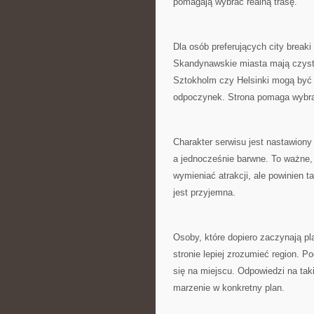
pomagają wybrać realną trasę.
Dla osób preferujących city brea
Skandynawskie miasta mają czystą
Sztokholm czy Helsinki mogą być
odpoczynek. Strona pomaga wybra
Charakter serwisu jest nastawiony
a jednocześnie barwne. To ważne, 
wymieniać atrakcji, ale powinien 
jest przyjemna.
Osoby, które dopiero zaczynają p
stronie lepiej zrozumieć region. 
się na miejscu. Odpowiedzi na tak
marzenie w konkretny plan.