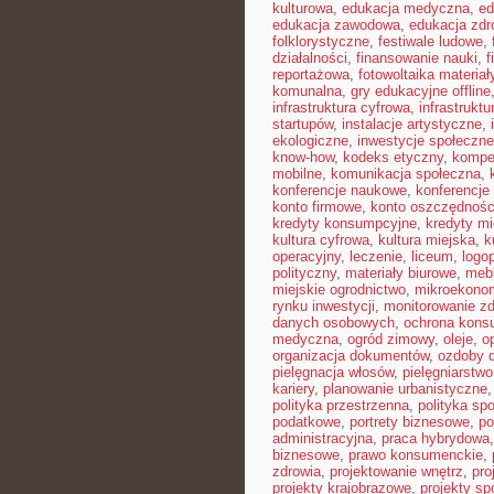
kulturowa
,
edukacja medyczna
,
ed
edukacja zawodowa
,
edukacja zdr
folklorystyczne
,
festiwale ludowe
,
działalności
,
finansowanie nauki
,
f
reportażowa
,
fotowoltaika materiał
komunalna
,
gry edukacyjne offline
infrastruktura cyfrowa
,
infrastrukt
startupów
,
instalacje artystyczne
,
ekologiczne
,
inwestycje społeczne
know-how
,
kodeks etyczny
,
kompe
mobilne
,
komunikacja społeczna
,
konferencje naukowe
,
konferencje
konto firmowe
,
konto oszczędnoś
kredyty konsumpcyjne
,
kredyty m
kultura cyfrowa
,
kultura miejska
,
k
operacyjny
,
leczenie
,
liceum
,
logo
polityczny
,
materiały biurowe
,
mebl
miejskie ogrodnictwo
,
mikroekono
rynku inwestycji
,
monitorowanie zd
danych osobowych
,
ochrona kons
medyczna
,
ogród zimowy
,
oleje
,
o
organizacja dokumentów
,
ozdoby 
pielęgnacja włosów
,
pielęgniarstwo
kariery
,
planowanie urbanistyczne
polityka przestrzenna
,
polityka sp
podatkowe
,
portrety biznesowe
,
po
administracyjna
,
praca hybrydowa
biznesowe
,
prawo konsumenckie
,
zdrowia
,
projektowanie wnętrz
,
pro
projekty krajobrazowe
,
projekty sp