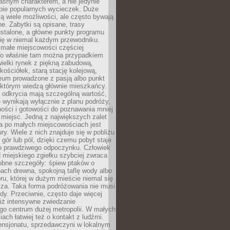
asnym charakterem, a nie jedynie
pie popularnych wycieczek. Duże
ją wiele możliwości, ale często bywają
e. Zabytki są opisane, trasy
stalone, a główne punkty programu
się w niemal każdym przewodniku.
ałe miejscowości częściej
To właśnie tam można przypadkiem
ewielki rynek z piękną zabudową,
ościółek, starą stację kolejową,
eum prowadzone z pasją albo punkt
 którym wiedzą głównie mieszkańcy.
 odkrycia mają szczególną wartość,
 wynikają wyłącznie z planu podróży,
ości i gotowości do poznawania mniej
miejsc. Jedną z największych zalet
a po małych miejscowościach jest
ury. Wiele z nich znajduje się w pobliżu
, gór lub pól, dzięki czemu pobyt staje
do prawdziwego odpoczynku. Człowiek
 miejskiego zgiełku szybciej zwraca
obne szczegóły: śpiew ptaków o
ach drewna, spokojną taflę wody albo
ru, której w dużym mieście niemal się
cza. Taka forma podróżowania nie musi
y. Przeciwnie, często daje więcej
niż intensywne zwiedzanie
go centrum dużej metropolii. W małych
ach łatwiej też o kontakt z ludźmi.
ensjonatu, sprzedawczyni w lokalnym