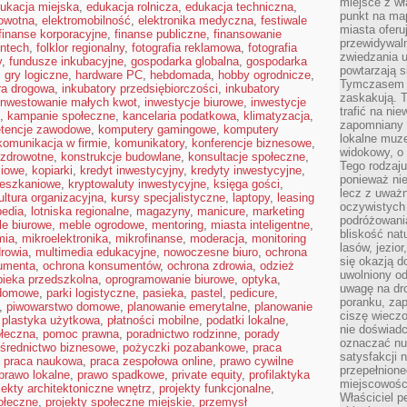
miejsce z wł
ukacja miejska
,
edukacja rolnicza
,
edukacja techniczna
,
punkt na ma
owotna
,
elektromobilność
,
elektronika medyczna
,
festiwale
miasta oferu
finanse korporacyjne
,
finanse publiczne
,
finansowanie
przewidywaln
intech
,
folklor regionalny
,
fotografia reklamowa
,
fotografia
zwiedzania u
y
,
fundusze inkubacyjne
,
gospodarka globalna
,
gospodarka
powtarzają 
,
gry logiczne
,
hardware PC
,
hebdomada
,
hobby ogrodnicze
,
Tymczasem m
ura drogowa
,
inkubatory przedsiębiorczości
,
inkubatory
zaskakują. 
inwestowanie małych kwot
,
inwestycje biurowe
,
inwestycje
trafić na ni
,
kampanie społeczne
,
kancelaria podatkowa
,
klimatyzacja
,
zapomniany k
tencje zawodowe
,
komputery gamingowe
,
komputery
lokalne muz
komunikacja w firmie
,
komunikatory
,
konferencje biznesowe
,
widokowy, o
 zdrowotne
,
konstrukcje budowlane
,
konsultacje społeczne
,
Tego rodzaju
ciowe
,
kopiarki
,
kredyt inwestycyjny
,
kredyty inwestycyjne
,
ponieważ nie
ieszkaniowe
,
kryptowaluty inwestycyjne
,
księga gości
,
lecz z uważn
ultura organizacyjna
,
kursy specjalistyczne
,
laptopy
,
leasing
oczywistych 
pedia
,
lotniska regionalne
,
magazyny
,
manicure
,
marketing
podróżowani
e biurowe
,
meble ogrodowe
,
mentoring
,
miasta inteligentne
,
bliskość nat
mia
,
mikroelektronika
,
mikrofinanse
,
moderacja
,
monitoring
lasów, jezior
rowia
,
multimedia edukacyjne
,
nowoczesne biuro
,
ochrona
się okazją 
umenta
,
ochrona konsumentów
,
ochrona zdrowia
,
odzież
uwolniony od
pieka przedszkolna
,
oprogramowanie biurowe
,
optyka
,
uwagę na dr
domowe
,
parki logistyczne
,
pasieka
,
pastel
,
pedicure
,
poranku, zap
,
piwowarstwo domowe
,
planowanie emerytalne
,
planowanie
ciszę wieczo
,
plastyka użytkowa
,
płatności mobilne
,
podatki lokalne
,
nie doświad
ołeczna
,
pomoc prawna
,
poradnictwo rodzinne
,
porady
oznaczać nud
średnictwo biznesowe
,
pożyczki pozabankowe
,
praca
satysfakcji 
,
praca naukowa
,
praca zespołowa online
,
prawo cywilne
przepełnione
prawo lokalne
,
prawo spadkowe
,
private equity
,
profilaktyka
miejscowości
jekty architektoniczne wnętrz
,
projekty funkcjonalne
,
Właściciel p
ołeczne
,
projekty społeczne miejskie
,
przemysł