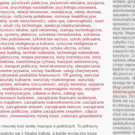
sklepie, gos
ngowa
,
przestrzeń publiczna
,
przestrzeń wirtualna
,
przyjazna
regionalnej a
iczna
,
psychologia nastolatków
,
psychologia stosowana
,
anonimowego 
tystyczne
,
relacje biznesowe
,
rewitalizacja
,
roboty domowe
,
naturalna i 
estycje
,
rozliczenia podatkowe
,
rozmowy kwalifikacyjne
,
mieszkańców
alny
,
rynek nieruchomości
,
salon spa
,
samorządność
,
seed
opowieści o 
y
,
smart city technologie
,
spedycja międzynarodowa
,
oraz dowiedz
eczności lokalne
,
spot reklamowy
,
startupy technologiczne
,
słynie. Niej
ta
,
systemy płatnicze
,
szkolenia menedżerskie
,
szkolenia
ważniejszym
ictwo podstawowe
,
szkolnictwo wyższe
,
szkoły policealne
,
zabytku czy 
ztuczna inteligencja w kulturze
,
sztuczna inteligencja w
również zau
a ludowa
,
sztuka tradycyjna
,
sztuka uliczna
,
sztuka
znanych loka
eam building
,
techniki malarskie
,
technologie materiałowe
,
turystyce. 
jalistyczna
,
terapia poznawcza
,
testy kosmetyczne
,
testy
wybiera włas
otówkowe
,
transformacja cyfrowa
,
transport autonomiczny
,
czego napra
ki
,
transport publiczny
,
trend ekonomiczny
,
ubezpieczenia
będzie to spo
rowotne prywatne
,
umowy handlowe
,
usługi charytatywne
,
dla jeszcze 
żytkowanie produktów finansowych
,
VR gaming
,
warsztat
rzemiosło. 
arsztaty kulinarne
,
warsztaty marketingowe
,
warsztaty
bywają nie t
iarstwo
,
wirtualna rzeczywistość
,
wizyty lekarskie
,
wsparcie
blogi podróż
,
współpraca zespołowa
,
wspomaganie rozwoju
,
wynajem
informacyjna
wy motoryzacyjne
,
zabawa w domu
,
zabiegi spa
,
obszaru. Dz
 domowym budżetem
,
zarządzanie finansami osobistymi
,
które nie s
ie majątkiem
,
zarządzanie makroekonomiczne
,
zarządzanie
to oferują w
em
,
zarządzanie stresem
,
zarządzanie twórcze
,
zarządzanie
miejscowości
ufanie publiczne
,
zdalne zarządzanie zespołem
,
zdjęcia
choć nie zaw
zieci
,
zrównoważony rozwój miast
,
zwierzęta gospodarskie
wypromowana
wielokulturo
az mocniej kusi osoby marzące o podróżach. To północny
cmentarze, s
opowiadać fa
 spotyka się z lokalną kulturą, a każda wycieczka może