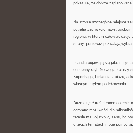
pokazuje, że dobrze zaplanowana 
Na stronie szczególne miejsce zaj
potrafią zachwycić nawet osobom 
regionu, w którym człowiek czuje 
strony, ponieważ pozwalają wybrać
Islandia pojawiają się jako miejs
odmienny styl. Norwegia kojarzy 
Kopenhagą, Finlandia z ciszą, a I
własnym stylem podróżowania.
Dużą część treści mogą docenić os
ogromne możliwości dla miłośników
terenie ma wyjątkowy sens, bo ot
o takich tematach mogą pomóc pr