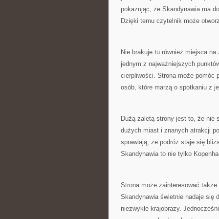
pokazując, że Skandynawia ma do z
Dzięki temu czytelnik może otworz
Nie brakuje tu również miejsca na 
jednym z najważniejszych punktów
cierpliwości. Strona może pomóc p
osób, które marzą o spotkaniu z j
Dużą zaletą strony jest to, że ni
dużych miast i znanych atrakcji po
sprawiają, że podróż staje się bli
Skandynawia to nie tylko Kopenhag
Strona może zainteresować także 
Skandynawia świetnie nadaje się d
niezwykłe krajobrazy. Jednocześn