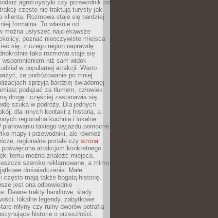
podarz agroturystyki czy przewodnik po
trakcji często nie traktują turysty jak
klienta. Rozmowa staje się bardziej
mniej formalna. To właśnie od
 można usłyszeć najciekawsze
okolicy, poznać nieoczywiste miejsca
ieć się, z czego region naprawdę
ednokrotnie taka rozmowa staje się
 wspomnieniem niż sam widok
udział w popularnej atrakcji. Warto
ważyć, że podróżowanie po mniej
lizacjach sprzyja bardziej świadomej
Zamiast podążać za tłumem, człowiek
ną drogę i częściej zastanawia się,
wdę szuka w podróży. Dla jednych
kój, dla innych kontakt z historią, a
innych regionalna kuchnia i lokalne
W planowaniu takiego wyjazdu pomocne
ylko mapy i przewodniki, ale również
nicze, regionalne portale czy
strona
poświęcona atrakcjom konkretnego
ięki temu można znaleźć miejsca,
ą jeszcze szeroko reklamowane, a mimo
yjątkowe doświadczenia. Małe
 często mają także bogatą historię,
sze jest ona odpowiednio
. Dawne trakty handlowe, ślady
wości, lokalne legendy, zabytkowe
tare młyny czy ruiny dworów potrafią
scynujące historie o przeszłości.