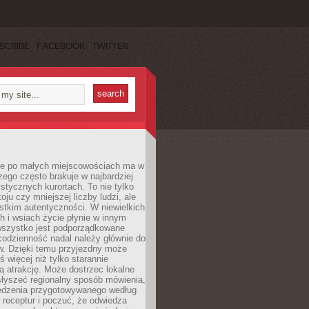
SCRIBE
FACEBOOK
TWITTER
e po małych miejscowościach ma w
zego często brakuje w najbardziej
stycznych kurortach. To nie tylko
oju czy mniejszej liczby ludzi, ale
stkim autentyczności. W niewielkich
 i wsiach życie płynie w innym
 wszystko jest podporządkowane
codzienność nadal należy głównie do
. Dzięki temu przyjezdny może
 więcej niż tylko starannie
 atrakcję. Może dostrzec lokalne
słyszeć regionalny sposób mówienia,
edzenia przygotowywanego według
 receptur i poczuć, że odwiedza