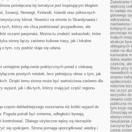
Zwiedzanie 
trona poświęcona tej tematyce jest inspirującym blogiem
większej cie
to nadaje m
i, Szwecji, Norwegii, Finlandii, Islandii oraz północnych
gotowego sp
kterystyczny klimat. Nowości na stronie to Skandynawia i
odkrywania. 
nastawiona n
la tych, którzy nie chcą podróżować przypadkowo, ale
kolejnych p
pozostaje ró
róż oczami pasjonata. Można tu znaleźć wskazówki, które
małych miejs
ka strony łączy zarówno kultowe trasy, jak i lokalne
atrakcje byw
obleganych 
ą o tym, czy podróż staje się udana.
sobie na dłu
kameralne m
dobra wiado
częściej, al
est umiejętne połączenie praktycznych porad z ciekawą
Warto przy t
niewielkich
wyłącznie prostych notatek, lecz pełniejszy obraz o tym, jak
stopniu trafi
kich. Dzięki temu strona może być wartościowa zarówno dla
społeczności
rodzinne bi
y wyjazd, jak i dla tych, którzy znają już część regionu.
też uczyć po
wszystko dzi
otwarta codz
publiczna m
często dokładniejszego rozeznania niż krótki wyjazd do
tym kryje si
Zmuszają one
. Pogoda potrafi być zmienna, odległości bywają
elastycznośc
t kontrolować. Dlatego użyteczne wpisy są niezwykle
nieustannie 
zaczyna być 
zyć się spokojem. Strona pomaga uporządkować wiedzę i
cenna zmian