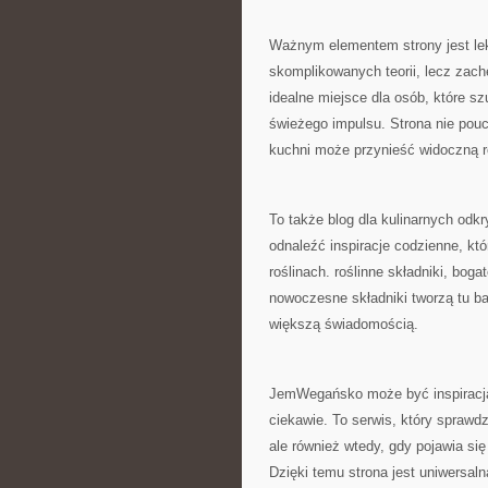
Ważnym elementem strony jest l
skomplikowanych teorii, lecz zach
idealne miejsce dla osób, które szu
świeżego impulsu. Strona nie pouc
kuchni może przynieść widoczną r
To także blog dla kulinarnych odk
odnaleźć inspiracje codzienne, któ
roślinach. roślinne składniki, bog
nowoczesne składniki tworzą tu b
większą świadomością.
JemWegańsko może być inspiracją z
ciekawie. To serwis, który sprawdz
ale również wtedy, gdy pojawia si
Dzięki temu strona jest uniwersal