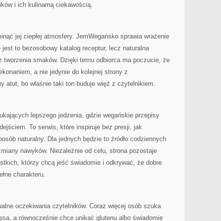
ków i ich kulinarną ciekawością.
minąć jej ciepłej atmosfery. JemWegańsko sprawia wrażenie
 jest to bezosobowy katalog receptur, lecz naturalna
 z tworzenia smaków. Dzięki temu odbiorca ma poczucie, że
ekonaniem, a nie jedynie do kolejnej strony z
atut, bo właśnie taki ton buduje więź z czytelnikiem.
kających lepszego jedzenia, gdzie wegańskie przepisy
jściem. To serwis, które inspiruje bez presji, jak
sób naturalny. Dla jednych będzie to źródło codziennych
zmiany nawyków. Niezależnie od celu, strona pozostaje
stkich, którzy chcą jeść świadomie i odkrywać, że dobre
ełne charakteru.
ualne oczekiwania czytelników. Coraz więcej osób szuka
ęsa, a równocześnie chce unikać glutenu albo świadomie