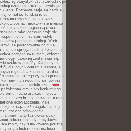
podarz agroturystyki czy przewodnik po
trakcji często nie traktują turysty jak
klienta. Rozmowa staje się bardziej
mniej formalna. To właśnie od
 można usłyszeć najciekawsze
okolicy, poznać nieoczywiste miejsca
ieć się, z czego region naprawdę
ednokrotnie taka rozmowa staje się
 wspomnieniem niż sam widok
udział w popularnej atrakcji. Warto
ważyć, że podróżowanie po mniej
lizacjach sprzyja bardziej świadomej
Zamiast podążać za tłumem, człowiek
ną drogę i częściej zastanawia się,
wdę szuka w podróży. Dla jednych
kój, dla innych kontakt z historią, a
innych regionalna kuchnia i lokalne
W planowaniu takiego wyjazdu pomocne
ylko mapy i przewodniki, ale również
nicze, regionalne portale czy
strona
poświęcona atrakcjom konkretnego
ięki temu można znaleźć miejsca,
ą jeszcze szeroko reklamowane, a mimo
yjątkowe doświadczenia. Małe
 często mają także bogatą historię,
sze jest ona odpowiednio
. Dawne trakty handlowe, ślady
wości, lokalne legendy, zabytkowe
tare młyny czy ruiny dworów potrafią
scynujące historie o przeszłości.