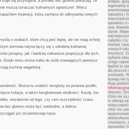
a staje się przystępna, a potrawy bez glutenu pokazują, że
sklepie, gos
regionalnej a
 nie muszą oznaczać kulinarnych ograniczeń. Wręcz
anonimowego 
zapachem inspiracji, która zachęca do odkrywania nowych
naturalna i 
mieszkańców
opowieści o 
oraz dowiedz
słynie. Niej
ważniejszym
ślą o osobach, które chcą jeść lepiej, ale nie mają ochoty
zabytku czy 
również zau
tórym domowa rutyna łączy się z odrobiną kulinarnej
znanych loka
turystyce. 
roste przepisy, jak i bardziej ciekawsze propozycje dla tych,
wybiera włas
. Dzięki temu strona trafia do osób stawiających pierwsze
czego napra
będzie to spo
e znają kuchnię wegańską.
dla jeszcze 
rzemiosło. 
bywają nie t
blogi podróż
żnorodność. Można tu znaleźć receptury na poranne posiłki,
informacyjna
obszaru. Dz
lżejsze kolacje, a także bezglutenowe słodkości. Każdy, kto
które nie s
siebie, niezależnie od tego, czy ceni oszczędność czasu.
to oferują w
miejscowości
hnia bez glutenu może być swobodne, a dobrze
choć nie zaw
zyciągać już od pierwszego kęsa.
wypromowana
wielokulturo
cmentarze, s
opowiadać fa