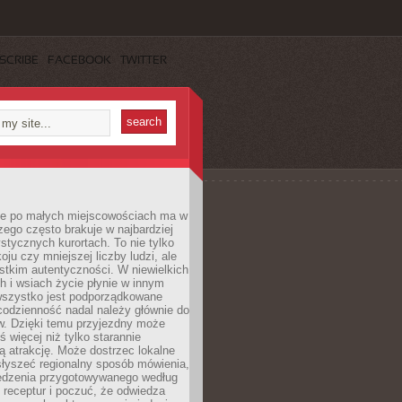
SCRIBE
FACEBOOK
TWITTER
e po małych miejscowościach ma w
zego często brakuje w najbardziej
stycznych kurortach. To nie tylko
oju czy mniejszej liczby ludzi, ale
stkim autentyczności. W niewielkich
 i wsiach życie płynie w innym
 wszystko jest podporządkowane
codzienność nadal należy głównie do
. Dzięki temu przyjezdny może
 więcej niż tylko starannie
 atrakcję. Może dostrzec lokalne
słyszeć regionalny sposób mówienia,
edzenia przygotowywanego według
 receptur i poczuć, że odwiedza