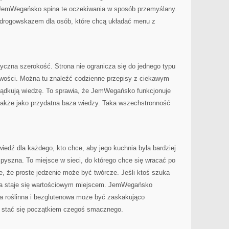
 JemWegańsko spina te oczekiwania w sposób przemyślany.
 drogowskazem dla osób, które chcą układać menu z
yczna szerokość. Strona nie ogranicza się do jednego typu
liwości. Można tu znaleźć codzienne przepisy z ciekawym
rządkują wiedzę. To sprawia, że JemWegańsko funkcjonuje
 także jako przydatna baza wiedzy. Taka wszechstronność
ź dla każdego, kto chce, aby jego kuchnia była bardziej
u pyszna. To miejsce w sieci, do którego chce się wracać po
e, że proste jedzenie może być twórcze. Jeśli ktoś szuka
a staje się wartościowym miejscem. JemWegańsko
a roślinna i bezglutenowa może być zaskakująco
e stać się początkiem czegoś smacznego.