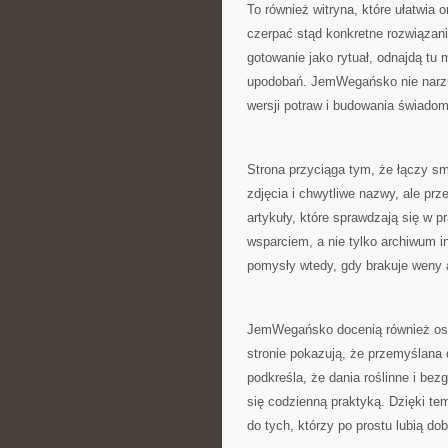
To również witryna, które ułatwi
czerpać stąd konkretne rozwiązani
gotowanie jako rytuał, odnajdą 
upodobań. JemWegańsko nie narzu
wersji potraw i budowania świadom
Strona przyciąga tym, że łączy sm
zdjęcia i chwytliwe nazwy, ale pr
artykuły, które sprawdzają się w 
wsparciem, a nie tylko archiwum i
pomysły wtedy, gdy brakuje weny 
JemWegańsko docenią również osob
stronie pokazują, że przemyślana 
podkreśla, że dania roślinne i be
się codzienną praktyką. Dzięki tem
do tych, którzy po prostu lubią dob