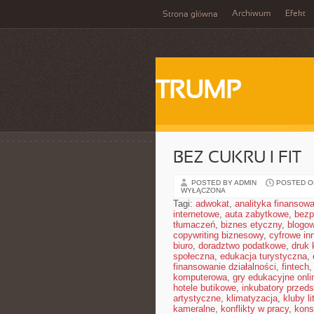
Archiwum
Efekt
Strona główna
TRUMP
BEZ CUKRU I FIT
POSTED BY ADMIN
POSTED ON
WYŁĄCZONA
Tagi:
adwokat
,
analityka finansow
internetowe
,
auta zabytkowe
,
bezp
tłumaczeń
,
biznes etyczny
,
blogo
copywriting biznesowy
,
cyfrowe in
biuro
,
doradztwo podatkowe
,
druk 
społeczna
,
edukacja turystyczna
,
finansowanie działalności
,
fintech
komputerowa
,
gry edukacyjne onli
hotele butikowe
,
inkubatory przeds
artystyczne
,
klimatyzacja
,
kluby li
kameralne
,
konflikty w pracy
,
kons