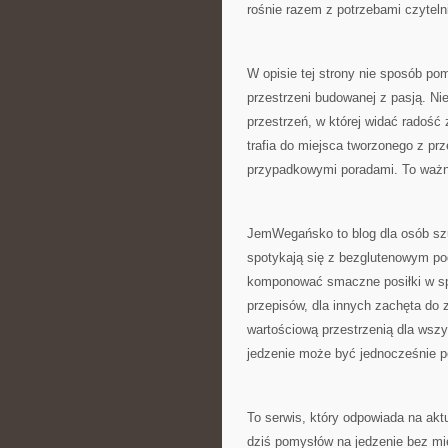
rośnie razem z potrzebami czytelni
W opisie tej strony nie sposób po
przestrzeni budowanej z pasją. Nie
przestrzeń, w której widać radość
trafia do miejsca tworzonego z prz
przypadkowymi poradami. To ważny 
JemWegańsko to blog dla osób szu
spotykają się z bezglutenowym pode
komponować smaczne posiłki w spo
przepisów, dla innych zachęta do 
wartościową przestrzenią dla wszy
jedzenie może być jednocześnie p
To serwis, który odpowiada na akt
dziś pomysłów na jedzenie bez mi