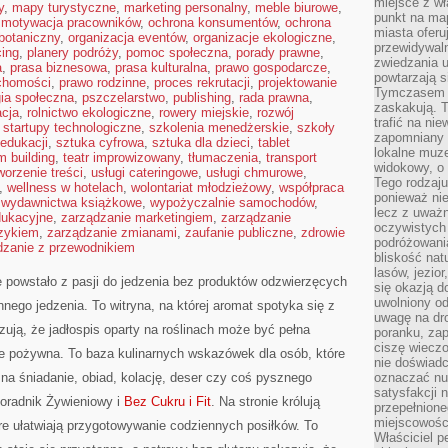
miejsce z wł
y
,
mapy turystyczne
,
marketing personalny
,
meble biurowe
,
punkt na ma
,
motywacja pracowników
,
ochrona konsumentów
,
ochrona
miasta oferu
botaniczny
,
organizacja eventów
,
organizacje ekologiczne
,
przewidywaln
cing
,
planery podróży
,
pomoc społeczna
,
porady prawne
,
zwiedzania u
a
,
prasa biznesowa
,
prasa kulturalna
,
prawo gospodarcze
,
powtarzają 
chomości
,
prawo rodzinne
,
proces rekrutacji
,
projektowanie
Tymczasem m
ia społeczna
,
pszczelarstwo
,
publishing
,
rada prawna
,
zaskakują. 
acja
,
rolnictwo ekologiczne
,
rowery miejskie
,
rozwój
trafić na ni
,
startupy technologiczne
,
szkolenia menedżerskie
,
szkoły
zapomniany k
 edukacji
,
sztuka cyfrowa
,
sztuka dla dzieci
,
tablet
lokalne muz
m building
,
teatr improwizowany
,
tłumaczenia
,
transport
widokowy, o
worzenie treści
,
usługi cateringowe
,
usługi chmurowe
,
Tego rodzaju
,
wellness w hotelach
,
wolontariat młodzieżowy
,
współpraca
ponieważ nie
,
wydawnictwa książkowe
,
wypożyczalnie samochodów
,
lecz z uważn
dukacyjne
,
zarządzanie marketingiem
,
zarządzanie
oczywistych 
yzykiem
,
zarządzanie zmianami
,
zaufanie publiczne
,
zdrowie
podróżowani
dzanie z przewodnikiem
bliskość nat
lasów, jezior
 powstało z pasji do jedzenia bez produktów odzwierzęcych
się okazją 
uwolniony od
nego jedzenia. To witryna, na której aromat spotyka się z
uwagę na dr
ują, że jadłospis oparty na roślinach może być pełna
poranku, zap
ciszę wieczo
nie pożywna. To baza kulinarnych wskazówek dla osób, które
nie doświad
na śniadanie, obiad, kolację, deser czy coś pysznego
oznaczać nud
satysfakcji 
oradnik Żywieniowy i
Bez Cukru i Fit
. Na stronie królują
przepełnione
miejscowości
re ułatwiają przygotowywanie codziennych posiłków. To
Właściciel p