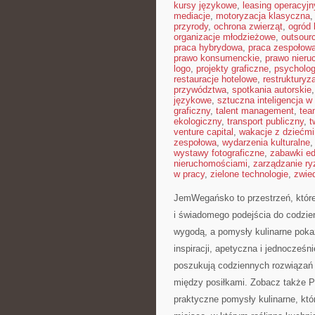
kursy językowe
,
leasing operacyjn
mediacje
,
motoryzacja klasyczna
przyrody
,
ochrona zwierząt
,
ogród 
organizacje młodzieżowe
,
outsour
praca hybrydowa
,
praca zespołow
prawo konsumenckie
,
prawo nieru
logo
,
projekty graficzne
,
psycholog
restauracje hotelowe
,
restrukturyz
przywództwa
,
spotkania autorskie
językowe
,
sztuczna inteligencja w
graficzny
,
talent management
,
tea
ekologiczny
,
transport publiczny
,
t
venture capital
,
wakacje z dziećmi
zespołowa
,
wydarzenia kulturalne
wystawy fotograficzne
,
zabawki e
nieruchomościami
,
zarządzanie r
w pracy
,
zielone technologie
,
zwie
JemWegańsko to przestrzeń, które
i świadomego podejścia do codzien
wygodą, a pomysły kulinarne pokaz
inspiracji, apetyczna i jednocześ
poszukują codziennych rozwiązań 
między posiłkami. Zobacz także P
praktyczne pomysły kulinarne, któ