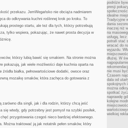
podróże byw
presji poka
społecznośc
ekkość przekazu. JemWegańsko nie obciąża nadmiarem
idealne miej
ęca do odkrywania kuchni roślinnej krok po kroku. To
Tradycyjne w
dania sezon
kają prostego startu, ale też dla tych, którzy potrzebują
inaczej niż 
za, tylko wspiera, pokazując, że nawet prosta decyzja w
na masowego 
usługą, lecz
óżnicę.
potrafi stać
wracać do n
wyjazdu. Wł
miejscowośc
rywców, którzy lubią bawić się smakiem. Na stronie można
dłużej. W św
najpopularni
re pokazują, jak wiele możliwości daje kuchnia oparta na
rekomendacj
nie musi być
ate źródła białka, pełnowartościowe dodatki, owoce oraz
Czasem najc
arwną mozaikę smaków, która zachęca do gotowania z
dala od utar
spokojnych 
można odkry
spotkać życz
naprawdę gdz
kolejne mod
arówno dla singli, jak i dla rodzin, którzy chcą jeść
miejscowości
wartościowyc
a się wtedy, gdy potrzebny jest pomysł na szybki posiłek,
wielkiej rek
ę chęć przygotowania czegoś nieco bardziej efektownego.
na. Można traktować ją jak notatnik pełen smaków, który