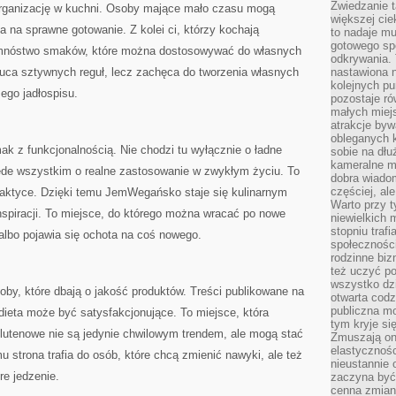
Zwiedzanie 
a organizację w kuchni. Osoby mające mało czasu mogą
większej cie
a na sprawne gotowanie. Z kolei ci, którzy kochają
to nadaje m
gotowego sp
tu mnóstwo smaków, które można dostosowywać do własnych
odkrywania. 
ca sztywnych reguł, lecz zachęca do tworzenia własnych
nastawiona n
kolejnych p
ego jadłospisu.
pozostaje ró
małych miejs
atrakcje byw
obleganych 
ak z funkcjonalnością. Nie chodzi tu wyłącznie o ładne
sobie na dłu
kameralne m
zede wszystkim o realne zastosowanie w zwykłym życiu. To
dobra wiado
częściej, al
praktyce. Dzięki temu JemWegańsko staje się kulinarnym
Warto przy t
nspiracji. To miejsce, do którego można wracać po nowe
niewielkich
stopniu trafi
albo pojawia się ochota na coś nowego.
społeczności
rodzinne bi
też uczyć po
wszystko dzi
y, które dbają o jakość produktów. Treści publikowane na
otwarta codz
publiczna m
dieta może być satysfakcjonujące. To miejsce, która
tym kryje si
zglutenowe nie są jedynie chwilowym trendem, ale mogą stać
Zmuszają one
elastycznośc
u strona trafia do osób, które chcą zmienić nawyki, ale też
nieustannie 
re jedzenie.
zaczyna być 
cenna zmian