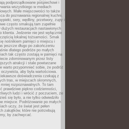
ają podporządkowane pośpiechowi i
zywania wszystkiego w mediach
iowych. Małe miejscowości to także
sca do poznawania regionalnej kuchni.
ypieki, sery, wędliny, przetwory, zupy i
owe często smakują tam zupełnie
w dużych restauracjach nastawionych
klienta. Jedzenie nie jest wyłącznie
 częścią lokalnej tożsamości. Smak
 się nośnikiem pamięci o miejscu i
as jeszcze długo po zakończeniu
aśnie dlatego podróże po małych
iach tak często zostają w pamięci na
iecie zdominowanym przez listy
ejszych atrakcji i stale powtarzane
e warto przypomnieć sobie, że podróż
 oczywista, aby była wartościowa.
iekawsze doświadczenia czekają z
tych tras, w miejscach skromnych,
i mniej rozpoznawalnych. To tam
ć prawdziwe piękno codzienności,
liwych ludzi i wrócić z poczuciem, że
ieś się było, a nie tylko odwiedziło
ne miejsce. Podróżowanie po małych
ach uczy, że świat jest pełen
h zakątków, które nie potrzebują
lamy, by zachwycać.