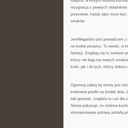
miejsce, w którym roślinna kuchni
rezygnacja z pewnych składników
przeciwnie, każdy wpis może być 
smaków.
JemWegańsko jest prowadzone z my
na trudne przepisy. To serwis, w k
fantazji. Znajdują się tu zarówno p
którzy nie boją się nowych smaków
kroki, jak i do tych, którzy dobrz
Ogromną zaletą tej strony jest ró
konkretne posiłki na środek dnia, 
lubi gotować, znajdzie tu coś dla 
Strona pokazuje, że roślinna kuc
skomponowane potrawy potrafią pr