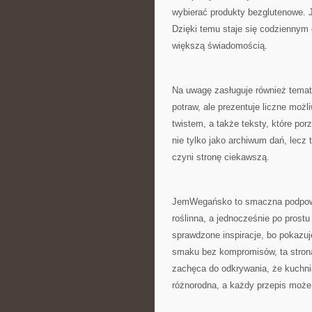
wybierać produkty bezglutenowe.
Dzięki temu staje się codziennym
większą świadomością.
Na uwagę zasługuje również temat
potraw, ale prezentuje liczne moż
twistem, a także teksty, które po
nie tylko jako archiwum dań, lecz
czyni stronę ciekawszą.
JemWegańsko to smaczna podpowied
roślinna, a jednocześnie po prost
sprawdzone inspiracje, bo pokazuj
smaku bez kompromisów, ta stron
zachęca do odkrywania, że kuchni
różnorodna, a każdy przepis moż