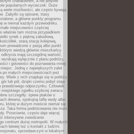
asnym charakterem, a nie jedynie
pie popularnych wycieczek. Duże
ją wiele możliwości, ale często bywają
e. Zabytki są opisane, trasy
stalone, a główne punkty programu
się w niemal każdym przewodniku.
ałe miejscowości częściej
To właśnie tam można przypadkiem
ewielki rynek z piękną zabudową,
ościółek, starą stację kolejową,
eum prowadzone z pasją albo punkt
 którym wiedzą głównie mieszkańcy.
 odkrycia mają szczególną wartość,
 wynikają wyłącznie z planu podróży,
ości i gotowości do poznawania mniej
miejsc. Jedną z największych zalet
a po małych miejscowościach jest
ury. Wiele z nich znajduje się w pobliżu
, gór lub pól, dzięki czemu pobyt staje
do prawdziwego odpoczynku. Człowiek
 miejskiego zgiełku szybciej zwraca
obne szczegóły: śpiew ptaków o
ach drewna, spokojną taflę wody albo
ru, której w dużym mieście niemal się
cza. Taka forma podróżowania nie musi
y. Przeciwnie, często daje więcej
niż intensywne zwiedzanie
go centrum dużej metropolii. W małych
ach łatwiej też o kontakt z ludźmi.
ensjonatu, sprzedawczyni w lokalnym