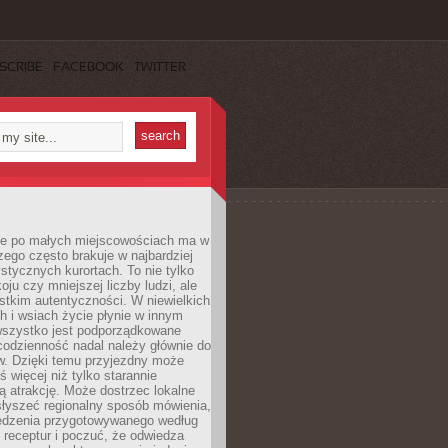
SCRIBE
FACEBOOK
TWITTER
e po małych miejscowościach ma w
zego często brakuje w najbardziej
stycznych kurortach. To nie tylko
oju czy mniejszej liczby ludzi, ale
stkim autentyczności. W niewielkich
 i wsiach życie płynie w innym
 wszystko jest podporządkowane
codzienność nadal należy głównie do
. Dzięki temu przyjezdny może
 więcej niż tylko starannie
 atrakcję. Może dostrzec lokalne
słyszeć regionalny sposób mówienia,
edzenia przygotowywanego według
 receptur i poczuć, że odwiedza