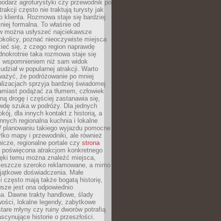
podarz agroturystyki czy przewodnik po
trakcji często nie traktują turysty jak
klienta. Rozmowa staje się bardziej
mniej formalna. To właśnie od
 można usłyszeć najciekawsze
okolicy, poznać nieoczywiste miejsca
ieć się, z czego region naprawdę
ednokrotnie taka rozmowa staje się
 wspomnieniem niż sam widok
udział w popularnej atrakcji. Warto
ważyć, że podróżowanie po mniej
lizacjach sprzyja bardziej świadomej
Zamiast podążać za tłumem, człowiek
ną drogę i częściej zastanawia się,
wdę szuka w podróży. Dla jednych
kój, dla innych kontakt z historią, a
innych regionalna kuchnia i lokalne
W planowaniu takiego wyjazdu pomocne
ylko mapy i przewodniki, ale również
nicze, regionalne portale czy
strona
poświęcona atrakcjom konkretnego
ięki temu można znaleźć miejsca,
ą jeszcze szeroko reklamowane, a mimo
yjątkowe doświadczenia. Małe
 często mają także bogatą historię,
sze jest ona odpowiednio
. Dawne trakty handlowe, ślady
wości, lokalne legendy, zabytkowe
tare młyny czy ruiny dworów potrafią
scynujące historie o przeszłości.