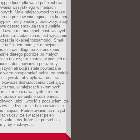
ają podporządkowane pośpiechowi i
zywania wszystkiego w mediach
iowych. Małe miejscowości to także
sca do poznawania regionalnej kuchni.
ypieki, sery, wędliny, przetwory, zupy i
owe często smakują tam zupełnie
w dużych restauracjach nastawionych
klienta. Jedzenie nie jest wyłącznie
 częścią lokalnej tożsamości. Smak
 się nośnikiem pamięci o miejscu i
as jeszcze długo po zakończeniu
aśnie dlatego podróże po małych
iach tak często zostają w pamięci na
iecie zdominowanym przez listy
ejszych atrakcji i stale powtarzane
e warto przypomnieć sobie, że podróż
 oczywista, aby była wartościowa.
iekawsze doświadczenia czekają z
tych tras, w miejscach skromnych,
i mniej rozpoznawalnych. To tam
ć prawdziwe piękno codzienności,
liwych ludzi i wrócić z poczuciem, że
ieś się było, a nie tylko odwiedziło
ne miejsce. Podróżowanie po małych
ach uczy, że świat jest pełen
h zakątków, które nie potrzebują
lamy, by zachwycać.