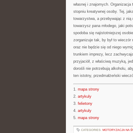
własnej i znajomych. Organizacja 
stopniu kreatywnej osoby. Tej, jaka
towarzystwa, a przebywając z nią 
towarzysz pana młodego, jaki potra
spodoba się najistotniejszej osobi
zorganizuje tak, by był to wieczór 
oraz nie będzie się od niego wymig
trunkiem imprezy, lecz zachwyca
przyjaciół, z właściwą muzyką, j
dorośli nie potrzebują alkoholu, ab
ten istotny, przedmałżeński wieczó
1.
mapa strony
2.
artykuly
3.
felietony
4.
artykuly
5.
mapa strony
CATEGORIES:
MOTORYZACJA NA Ś