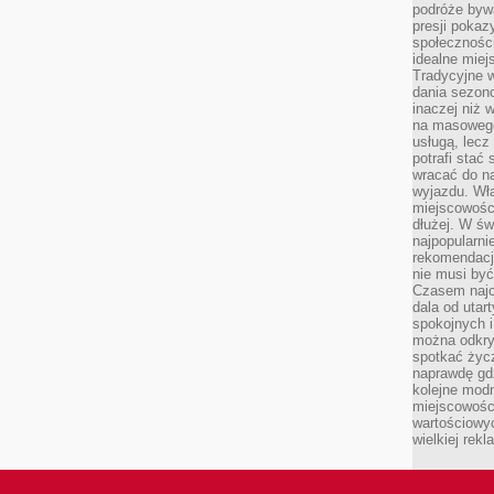
podróże byw
presji poka
społecznośc
idealne miej
Tradycyjne w
dania sezon
inaczej niż 
na masowego 
usługą, lecz
potrafi stać
wracać do n
wyjazdu. Wł
miejscowośc
dłużej. W św
najpopularni
rekomendacj
nie musi być
Czasem najc
dala od utar
spokojnych 
można odkry
spotkać życz
naprawdę gdz
kolejne mod
miejscowości
wartościowyc
wielkiej rek