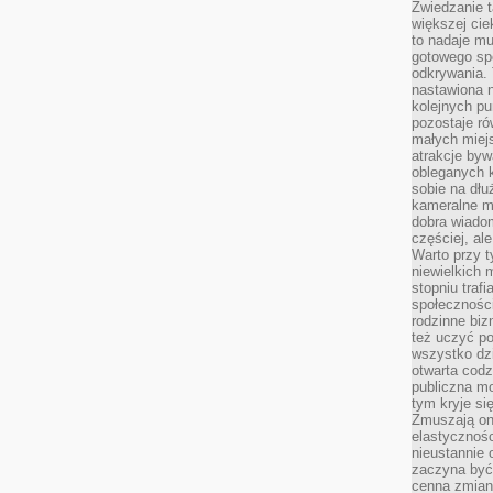
Zwiedzanie 
większej cie
to nadaje m
gotowego sp
odkrywania. 
nastawiona n
kolejnych p
pozostaje ró
małych miejs
atrakcje byw
obleganych 
sobie na dłu
kameralne m
dobra wiado
częściej, al
Warto przy t
niewielkich
stopniu trafi
społeczności
rodzinne bi
też uczyć po
wszystko dzi
otwarta codz
publiczna m
tym kryje si
Zmuszają one
elastycznośc
nieustannie 
zaczyna być 
cenna zmian