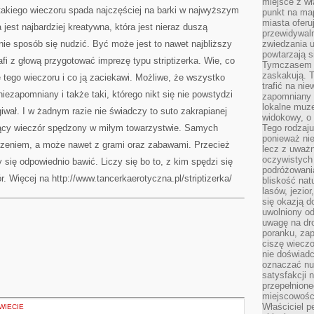
miejsce z wł
ORAZ
takiego wieczoru spada najczęściej na barki w najwyższym
WESELA
punkt na ma
miasta oferu
 jest najbardziej kreatywna, która jest nieraz duszą
przewidywaln
nie sposób się nudzić. Być może jest to nawet najbliższy
zwiedzania u
powtarzają 
fi z głową przygotować imprezę typu striptizerka. Wie, co
Tymczasem m
zaskakują. 
e tego wieczoru i co ją zaciekawi. Możliwe, że wszystko
trafić na ni
niezapomniany i także taki, którego nikt się nie powstydzi
zapomniany k
lokalne muz
iwał. I w żadnym razie nie świadczy to suto zakrapianej
widokowy, o
jący wieczór spędzony w miłym towarzystwie. Samych
Tego rodzaju
ponieważ nie
edzeniem, a może nawet z grami oraz zabawami. Przecież
lecz z uważn
oczywistych 
y się odpowiednio bawić. Liczy się bo to, z kim spędzi się
podróżowani
r. Więcej na http://www.tancerkaerotyczna.pl/striptizerka/
bliskość nat
lasów, jezior
się okazją 
uwolniony od
uwagę na dr
poranku, zap
ciszę wieczo
nie doświad
oznaczać nud
satysfakcji 
przepełnione
miejscowości
Właściciel p
WIECIE