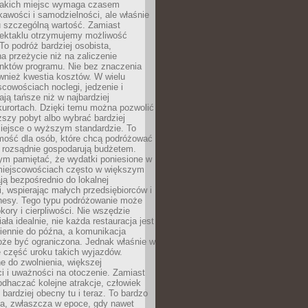
takich miejsc wymaga czasem
kawości i samodzielności, ale właśnie
u szczególną wartość. Zamiast
ektaklu otrzymujemy możliwość
To podróż bardziej osobista,
a przeżycie niż na zaliczenie
unktów programu. Nie bez znaczenia
wnież kwestia kosztów. W wielu
cowościach noclegi, jedzenie i
ają tańsze niż w najbardziej
kurortach. Dzięki temu można pozwolić
ższy pobyt albo wybrać bardziej
iejsce o wyższym standardzie. To
mość dla osób, które chcą podróżować
e rozsądnie gospodarują budżetem.
ym pamiętać, że wydatki poniesione w
 miejscowościach często w większym
ają bezpośrednio do lokalnej
, wspierając małych przedsiębiorców i
znesy. Tego typu podróżowanie może
kory i cierpliwości. Nie wszędzie
ała idealnie, nie każda restauracja jest
iennie do późna, a komunikacja
oże być ograniczona. Jednak właśnie w
ę część uroku takich wyjazdów.
 do zwolnienia, większej
i i uważności na otoczenie. Zamiast
odhaczać kolejne atrakcje, człowiek
bardziej obecny tu i teraz. To bardzo
a, zwłaszcza w epoce, gdy nawet