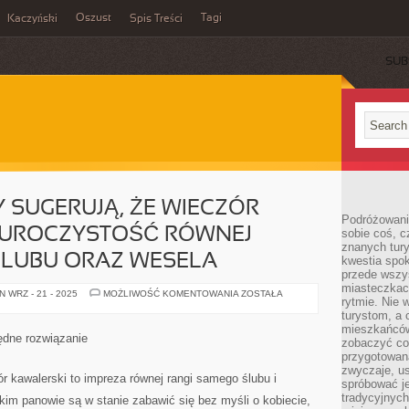
Oszust
Tagi
Kaczyński
Spis Treści
SUB
 SUGERUJĄ, ŻE WIECZÓR
Podróżowani
 UROCZYSTOŚĆ RÓWNEJ
sobie coś, c
znanych tury
ŚLUBU ORAZ WESELA
kwestia spok
przede wszy
miasteczkach
CO
 WRZ - 21 - 2025
MOŻLIWOŚĆ KOMENTOWANIA
ZOSTAŁA
rytmie. Nie
PONIEKTÓRZY
SUGERUJĄ,
turystom, a 
ŻE
mieszkańców
WIECZÓR
ędne rozwiązanie
zobaczyć coś
KAWALERSKI
TO
przygotowaną
UROCZYSTOŚĆ
zwyczaje, u
RÓWNEJ
ór kawalerski to impreza równej rangi samego ślubu i
spróbować j
RANGI
SAMEGO
tradycyjnych
akim panowie są w stanie zabawić się bez myśli o kobiecie,
ŚLUBU