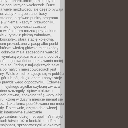
asnym charakterem, a nie jedynie
pie popularnych wycieczek. Duże
ją wiele możliwości, ale często bywają
e. Zabytki są opisane, trasy
stalone, a główne punkty programu
się w niemal każdym przewodniku.
ałe miejscowości częściej
To właśnie tam można przypadkiem
ewielki rynek z piękną zabudową,
ościółek, starą stację kolejową,
eum prowadzone z pasją albo punkt
 którym wiedzą głównie mieszkańcy.
 odkrycia mają szczególną wartość,
 wynikają wyłącznie z planu podróży,
ości i gotowości do poznawania mniej
miejsc. Jedną z największych zalet
a po małych miejscowościach jest
ury. Wiele z nich znajduje się w pobliżu
, gór lub pól, dzięki czemu pobyt staje
do prawdziwego odpoczynku. Człowiek
 miejskiego zgiełku szybciej zwraca
obne szczegóły: śpiew ptaków o
ach drewna, spokojną taflę wody albo
ru, której w dużym mieście niemal się
cza. Taka forma podróżowania nie musi
y. Przeciwnie, często daje więcej
niż intensywne zwiedzanie
go centrum dużej metropolii. W małych
ach łatwiej też o kontakt z ludźmi.
ensjonatu, sprzedawczyni w lokalnym