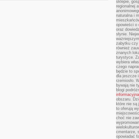
sklepie, gos
regionalnej a
anonimowego 
naturalna i 
mieszkańców
opowieści o 
oraz dowiedz
słynie. Niej
ważniejszym
zabytku czy 
również zau
znanych loka
turystyce. 
wybiera włas
czego napra
będzie to spo
dla jeszcze 
rzemiosło. 
bywają nie t
blogi podróż
informacyjna
obszaru. Dz
które nie s
to oferują w
miejscowości
choć nie zaw
wypromowana
wielokulturo
cmentarze, s
opowiadać fa