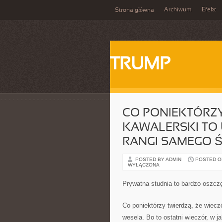
Archiwum
Efekt
Strona główna
TRUMP
CO PONIEKTÓRZY
KAWALERSKI TO
RANGI SAMEGO 
POSTED BY ADMIN
POSTED ON
WYŁĄCZONA
Prywatna studnia to bardzo oszcz
Co poniektórzy twierdzą, że wiecz
wesela. Bo to ostatni wieczór, w j