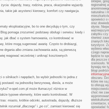
sklepie, gos
regionalnej a
życia: dojazdy, trasy, rodzina, praca, okazjonalne wyjazdy.
anonimowego 
a, takie jak asystenci kierowcy, komfort czy nawigacja.
naturalna i 
mieszkańców
opowieści o 
oraz dowiedz
ematy eksploatacyjne, bo to one decydują o tym, czy
słynie. Niej
ważniejszym
log pomaga zrozumieć podstawy obsługi i serwisu: kiedy i
zabytku czy 
również zau
owy, jak dbać o system hamowania, co kontrolować w
znanych loka
wy, które mogą sugerować awarię. Często to drobiazgi,
turystyce. 
wybiera włas
atne drgania albo zmiana zachowania auta, są pierwszą
czego napra
wiej reagować wcześniej i uniknąć kosztownych
będzie to spo
dla jeszcze 
rzemiosło. 
bywają nie t
blogi podróż
informacyjna
ci o silnikach i napędach, bo wybór jednostki to jedna z
obszaru. Dz
które nie s
ej postawić na jednostkę benzynową, diesla, a może
to oferują w
tryka? e-opel.com.pl może tłumaczyć różnice w
miejscowości
choć nie zaw
a także typowe elementy, które warto kontrolować. W
wypromowana
wielokulturo
tras: miasto, krótkie odcinki, autostrada, dojazdy, dłuższe
cmentarze, s
telnik rozumiał „dlaczego” i „po co”, zamiast kierować się
opowiadać fa