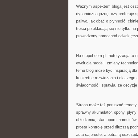
Ważnym aspektem bloga jest oszczę
dynamiczną jazdę, czy preferuje s
paliwo, jak dbać o płynność, ciśni
treści przekładają się nie tylko na
prowadzony samochód odwdzięcza 
Na e-opel.com.pl motoryzacja to ni
ewolucja modeli, zmiany technolog
temu blog może być inspiracją dla 
konkretne rozwiązania i dlaczego d
świadomość i sprawia, że decyzje
Strona może też poruszać tematy 
sprawny akumulator, opony, płyny 
chłodzenia, stan opon i hamulców
prostą kontrolę przed dłuższą podr
auta są proste, a potrafią oszczę