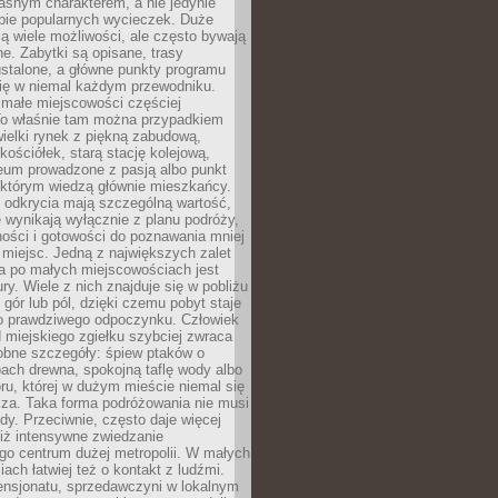
asnym charakterem, a nie jedynie
pie popularnych wycieczek. Duże
ją wiele możliwości, ale często bywają
e. Zabytki są opisane, trasy
stalone, a główne punkty programu
się w niemal każdym przewodniku.
ałe miejscowości częściej
To właśnie tam można przypadkiem
ewielki rynek z piękną zabudową,
ościółek, starą stację kolejową,
eum prowadzone z pasją albo punkt
 którym wiedzą głównie mieszkańcy.
 odkrycia mają szczególną wartość,
 wynikają wyłącznie z planu podróży,
ości i gotowości do poznawania mniej
miejsc. Jedną z największych zalet
a po małych miejscowościach jest
ury. Wiele z nich znajduje się w pobliżu
, gór lub pól, dzięki czemu pobyt staje
do prawdziwego odpoczynku. Człowiek
 miejskiego zgiełku szybciej zwraca
obne szczegóły: śpiew ptaków o
ach drewna, spokojną taflę wody albo
ru, której w dużym mieście niemal się
cza. Taka forma podróżowania nie musi
y. Przeciwnie, często daje więcej
niż intensywne zwiedzanie
go centrum dużej metropolii. W małych
ach łatwiej też o kontakt z ludźmi.
ensjonatu, sprzedawczyni w lokalnym