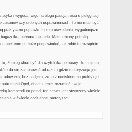
stetyka i wygoda, więc na blogu pasują treści o pielęgnacji
 akcesoriów czy drobnych usprawnieniach. To nie musi być
zej praktyczne poprawki: lepsze oświetlenie, wygodniejsze
 bagażniku, ochrona tapicerki. Małe zmiany potrafią
 e-opel.com.pl może podpowiadać, jak robić to rozsądnie.
t to, że blog chce być dla czytelnika pomocny. To miejsce,
óre da się zastosować od razu, i gdzie motoryzacja jest
 udawania, bez nadęcia, za to z naciskiem na praktykę i
ę auta marki Opel, chcesz lepiej rozumieć swoje
ęką kompendium porad, ten serwis jest stworzony właśnie
sienia w świecie codziennej motoryzacji.