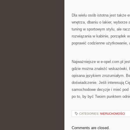
Dla wielu osób istotna jest także e
wnętrza, dbaniu o lakier, wyborze
tuning w sportowym stylu, ale rac
rozwiązania w kabinie, porządek w
poprawić codzienne użytkowanie, a
Najważniejsze w e-opel.com.pl jes
gdzie można znaleźć wskazówki, kt
opisana językiem zrozumiałym. Bez
doświadczenie. Jeśli interesują Ci
samochodowe decyzje i mieć pod r
po to, by być Twoim punktem odnie
CATEGORIES:
NIERUCHOMOŚCI
Comments are closed.