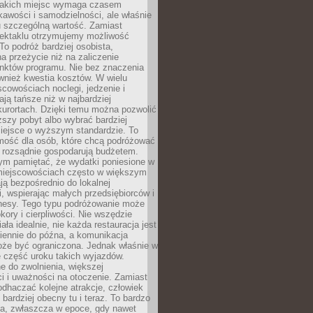
takich miejsc wymaga czasem
kawości i samodzielności, ale właśnie
u szczególną wartość. Zamiast
ektaklu otrzymujemy możliwość
To podróż bardziej osobista,
a przeżycie niż na zaliczenie
unktów programu. Nie bez znaczenia
wnież kwestia kosztów. W wielu
cowościach noclegi, jedzenie i
ają tańsze niż w najbardziej
kurortach. Dzięki temu można pozwolić
ższy pobyt albo wybrać bardziej
iejsce o wyższym standardzie. To
mość dla osób, które chcą podróżować
e rozsądnie gospodarują budżetem.
ym pamiętać, że wydatki poniesione w
 miejscowościach często w większym
ają bezpośrednio do lokalnej
, wspierając małych przedsiębiorców i
znesy. Tego typu podróżowanie może
kory i cierpliwości. Nie wszędzie
ała idealnie, nie każda restauracja jest
iennie do późna, a komunikacja
oże być ograniczona. Jednak właśnie w
ę część uroku takich wyjazdów.
 do zwolnienia, większej
i i uważności na otoczenie. Zamiast
odhaczać kolejne atrakcje, człowiek
bardziej obecny tu i teraz. To bardzo
a, zwłaszcza w epoce, gdy nawet