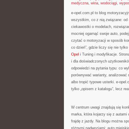
medyczna
,
wina
,
wodociągi
,
wypos
e-opel.com.pl to blog motoryzacyjn
wszystkim, co z nią związane: od 
ciekawostki o modelach, rozwiązan
mocniej ogarnąć swoje auto, pode
czytać o motoryzacji w sposób ko
co dzień”, gdzie liczy się nie tylk
Opel
i Tuning i modyfikacje. Stron
i dla doświadczonych użytkowników
odpowiedzi na pytania typu: co wy
porównywać warianty, analizować 
albo tropić typowe usterki. e-ope
tylko „opisem z katalogu”, lecz 
W centrum uwagi znajdują się konk
marka, która kojarzy się z autami 
frajdę z jazdy. Na blogu można sp
różnymi nadwoziami: auto miejski