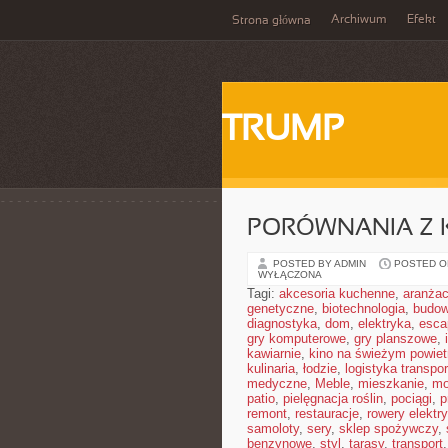
Archiwum
Efekt
Strona główna
TRUMP
PORÓWNANIA Z 
POSTED BY ADMIN
POSTED ON
WYŁĄCZONA
Tagi:
akcesoria kuchenne
,
aranżac
genetyczne
,
biotechnologia
,
budow
diagnostyka
,
dom
,
elektryka
,
esca
gry komputerowe
,
gry planszowe
,
kawiarnie
,
kino na świeżym powiet
kulinaria
,
łodzie
,
logistyka transpor
medyczne
,
Meble
,
mieszkanie
,
mo
patio
,
pielęgnacja roślin
,
pociągi
,
p
remont
,
restauracje
,
rowery elektr
samoloty
,
sery
,
sklep spożywczy
,
benzynowe
,
styl
,
tarasy
,
transport