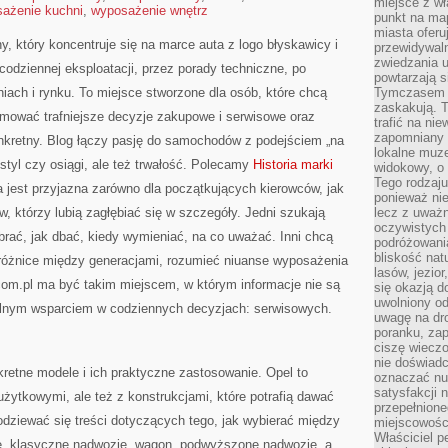
miejsce z wł
ażenie kuchni
,
wyposażenie wnętrz
punkt na ma
miasta oferu
y, który koncentruje się na marce auta z logo błyskawicy i
przewidywaln
zwiedzania u
codziennej eksploatacji, przez porady techniczne, po
powtarzają 
iach i rynku. To miejsce stworzone dla osób, które chcą
Tymczasem m
zaskakują. 
jmować trafniejsze decyzje zakupowe i serwisowe oraz
trafić na ni
zapomniany k
nkretny. Blog łączy pasję do samochodów z podejściem „na
lokalne muz
o styl czy osiągi, ale też trwałość. Polecamy
Historia marki
widokowy, o
Tego rodzaju
a jest przyjazna zarówno dla początkujących kierowców, jak
ponieważ nie
, którzy lubią zagłębiać się w szczegóły. Jedni szukają
lecz z uważn
oczywistych 
brać, jak dbać, kiedy wymieniać, na co uważać. Inni chcą
podróżowani
bliskość nat
różnice między generacjami, rozumieć niuanse wyposażenia
lasów, jezior
l.com.pl ma być takim miejscem, w którym informacje nie są
się okazją 
uwolniony od
realnym wsparciem w codziennych decyzjach: serwisowych.
uwagę na dr
poranku, zap
ciszę wieczo
nie doświad
retne modele i ich praktyczne zastosowanie. Opel to
oznaczać nud
satysfakcji 
użytkowymi, ale też z konstrukcjami, które potrafią dawać
przepełnione
odziewać się treści dotyczących tego, jak wybierać między
miejscowości
Właściciel p
e, klasyczne nadwozie, wagon, podwyższone nadwozie, a