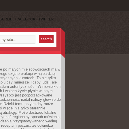
SCRIBE
FACEBOOK
TWITTER
e po małych miejscowościach ma w
zego często brakuje w najbardziej
stycznych kurortach. To nie tylko
oju czy mniejszej liczby ludzi, ale
stkim autentyczności. W niewielkich
 i wsiach życie płynie w innym
 wszystko jest podporządkowane
codzienność nadal należy głównie do
. Dzięki temu przyjezdny może
 więcej niż tylko starannie
 atrakcję. Może dostrzec lokalne
słyszeć regionalny sposób mówienia,
edzenia przygotowywanego według
 receptur i poczuć, że odwiedza