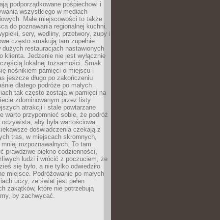
ają podporządkowane pośpiechowi i
zywania wszystkiego w mediach
iowych. Małe miejscowości to także
sca do poznawania regionalnej kuchni.
ypieki, sery, wędliny, przetwory, zupy i
owe często smakują tam zupełnie
w dużych restauracjach nastawionych
klienta. Jedzenie nie jest wyłącznie
 częścią lokalnej tożsamości. Smak
 się nośnikiem pamięci o miejscu i
as jeszcze długo po zakończeniu
aśnie dlatego podróże po małych
iach tak często zostają w pamięci na
iecie zdominowanym przez listy
ejszych atrakcji i stale powtarzane
e warto przypomnieć sobie, że podróż
 oczywista, aby była wartościowa.
iekawsze doświadczenia czekają z
tych tras, w miejscach skromnych,
i mniej rozpoznawalnych. To tam
ć prawdziwe piękno codzienności,
liwych ludzi i wrócić z poczuciem, że
ieś się było, a nie tylko odwiedziło
ne miejsce. Podróżowanie po małych
ach uczy, że świat jest pełen
h zakątków, które nie potrzebują
lamy, by zachwycać.