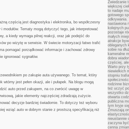
Zwiedzanie 
większej cie
to nadaje m
gotowego sp
odkrywania. 
ażną częścią jest diagnostyka i elektronika, bo współczesny
nastawiona n
kolejnych p
 i modułów. Tematy mogą dotyczyć tego, jak interpretować
pozostaje ró
wy, a kiedy wymaga pilnej reakcji, oraz jak podejść do
małych miejs
atrakcje byw
ków po wizytę w serwisie. W świecie motoryzacji łatwo trafić
obleganych 
sobie na dłu
g ma pomagać porządkować informacje i zachować zdrowy
kameralne m
nie ignorować sygnałów.
dobra wiado
częściej, al
Warto przy t
niewielkich
rzewodnikiem po zakupie auta używanego. To temat, który
stopniu trafi
społeczności
ek wtórny jest pełen okazji, ale i pułapek. Na blogu mogą
rodzinne bi
też uczyć po
wdzić auto przed zakupem, na co zwrócić uwagę w
wszystko dzi
erwisową, jakie elementy najczęściej zdradzają zużycie.
otwarta codz
publiczna m
mować decyzje bardziej świadomie. To dotyczy też wyboru
tym kryje si
iej wziąć auto w dobrym stanie z prostszą specyfikacją niż
Zmuszają one
elastycznośc
nieustannie 
zaczyna być 
cenna zmian