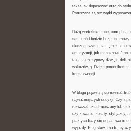
także jak dopasować auto do stylu 
Poruszane są też wątki wyposażeni
Dużą wartością e-opel.com.pl są t
samochód będzie bezproblemowy. B
dlaczego wymienia się olej silnik
amortyzacji, jak rozpoznawać obja
takie jak nietypowy dźwięk, delik
wskazówką. Dzięki poradnikom łat
konsekwencji.
W blogu pojawiają się również treś
najważniejszych decyzji. Czy lepi
rozważać układ mieszany lub elek
użytkowaniu, koszty, styl jazdy, 
praktyce liczy się dopasowanie do 
wyjazdy. Blog stawia na to, by czy