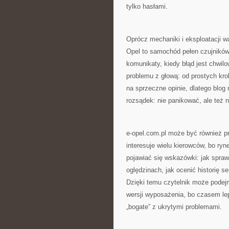
tylko hasłami.
Oprócz mechaniki i eksploatacji w
Opel to samochód pełen czujników
komunikaty, kiedy błąd jest chwilo
problemu z głową: od prostych kro
na sprzeczne opinie, dlatego blo
rozsądek: nie panikować, ale też 
e-opel.com.pl może być również p
interesuje wielu kierowców, bo ryn
pojawiać się wskazówki: jak spra
oględzinach, jak ocenić historię s
Dzięki temu czytelnik może podej
wersji wyposażenia, bo czasem lep
„bogate” z ukrytymi problemami.