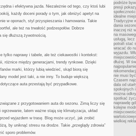
podróże byw
dna i efektywna jazda. Niezależnie od tego, czy ktoś lubi
presji poka
społecznośc
pokój, każdy doceni porady o tym, jak obniżyć apetyt na
idealne miej
enie w oponach, styl przyspieszania i hamowania. Takie
Tradycyjne w
dania sezon
 portfel, ale też na trwałość podzespołów. Dobrze
inaczej niż 
na masowego 
się dłuższą żywotnością.
usługą, lecz
potrafi stać
wracać do n
wyjazdu. Wł
e tylko naprawy i tabele, ale też ciekawostki i kontekst:
miejscowośc
dłużej. W św
ii, różnice między generacjami, trendy rynkowe. Dzięki
najpopularni
fanów marki, którzy lubią wiedzieć, skąd biorą się
rekomendacj
nie musi być
any model jest taki, a nie inny. To buduje większą
Czasem najc
 dotyczące auta przestają być przypadkowe.
dala od utar
spokojnych 
można odkry
spotkać życz
naprawdę gdz
związane z przygotowaniem auta do sezonu. Zimą liczy się
kolejne mod
i ogrzewanie, latem ważne stają się klimatyzacja, układ
miejscowości
wartościowyc
 przed wyjazdem w trasę. Blog może uczyć, jak zrobić
wielkiej rek
óżą, by uniknąć stresu na drodze. Takie „przeglądy zdrowia”
dzić sporo problemów.