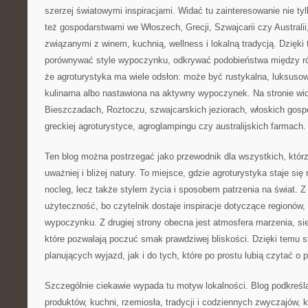
szerzej światowymi inspiracjami. Widać tu zainteresowanie nie ty
też gospodarstwami we Włoszech, Grecji, Szwajcarii czy Australii
związanymi z winem, kuchnią, wellness i lokalną tradycją. Dzięki
porównywać style wypoczynku, odkrywać podobieństwa między ró
że agroturystyka ma wiele odsłon: może być rustykalna, luksuso
kulinarna albo nastawiona na aktywny wypoczynek. Na stronie wi
Bieszczadach, Roztoczu, szwajcarskich jeziorach, włoskich gosp
greckiej agroturystyce, agroglampingu czy australijskich farmach.
Ten blog można postrzegać jako przewodnik dla wszystkich, któr
uważniej i bliżej natury. To miejsce, gdzie agroturystyka staje si
nocleg, lecz także stylem życia i sposobem patrzenia na świat. Z 
użyteczność, bo czytelnik dostaje inspiracje dotyczące regionów
wypoczynku. Z drugiej strony obecna jest atmosfera marzenia, sie
które pozwalają poczuć smak prawdziwej bliskości. Dzięki temu s
planujących wyjazd, jak i do tych, które po prostu lubią czytać o
Szczególnie ciekawie wypada tu motyw lokalności. Blog podkreśl
produktów, kuchni, rzemiosła, tradycji i codziennych zwyczajów, kt