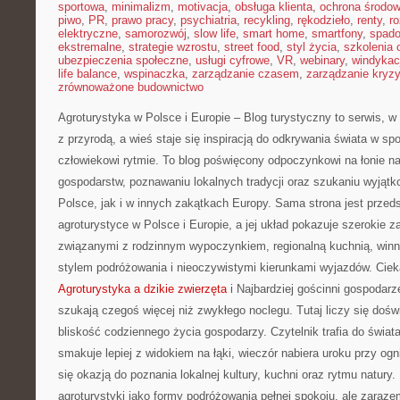
sportowa
,
minimalizm
,
motivacja
,
obsługa klienta
,
ochrona środow
piwo
,
PR
,
prawo pracy
,
psychiatria
,
recykling
,
rękodzieło
,
renty
,
ro
elektryczne
,
samorozwój
,
slow life
,
smart home
,
smartfony
,
spado
ekstremalne
,
strategie wzrostu
,
street food
,
styl życia
,
szkolenia 
ubezpieczenia społeczne
,
usługi cyfrowe
,
VR
,
webinary
,
windykac
life balance
,
wspinaczka
,
zarządzanie czasem
,
zarządzanie kryz
zrównoważone budownictwo
Agroturystyka w Polsce i Europie – Blog turystyczny to serwis, 
z przyrodą, a wieś staje się inspiracją do odkrywania świata w s
człowiekowi rytmie. To blog poświęcony odpoczynkowi na łonie n
gospodarstw, poznawaniu lokalnych tradycji oraz szukaniu wyjąt
Polsce, jak i w innych zakątkach Europy. Sama strona jest przeds
agroturystyce w Polsce i Europie, a jej układ pokazuje szerokie 
związanymi z rodzinnym wypoczynkiem, regionalną kuchnią, winn
stylem podróżowania i nieoczywistymi kierunkami wyjazdów. Ciek
Agroturystyka a dzikie zwierzęta
i Najbardziej gościnni gospodarze
szukają czegoś więcej niż zwykłego noclegu. Tutaj liczy się dośw
bliskość codziennego życia gospodarzy. Czytelnik trafia do świa
smakuje lepiej z widokiem na łąki, wieczór nabiera uroku przy ogn
się okazją do poznania lokalnej kultury, kuchni oraz rytmu natury.
agroturystyki jako formy podróżowania pełnej spokoju, ale zaraze