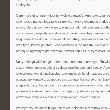
i odkrycia.
Ogromną siłą tej strony jest jej wielowątkowość. Agroturystyka nie
jako nocleg na wsi, lecz jako szerokie zjawisko obejmujące urlop
pobyty dla par, wyprawy w góry, wypoczynek nad jeziorem, spotka
wśród winnic, wyjazdy w stylu eko, a nawet warsztaty rzemieślnicz
blog przemawia do par, do miłośników natury, smakoszy lokalnyc
oraz tych, którzy po prostu chcą odetchnąć od miasta. Kategorie 
patrzą na agroturystykę szeroko, nowocześnie i z dużym wyczuc
Na tym blogu wieś nie jest tłem, lecz punktem centralnym. To wł
ciszę, której coraz częściej szukają współcześni podróżnicy. Agro
jako alternatywa dla pośpiechu, anonimowych hoteli i zatłoczonyc
pojawia się kontakt z gospodarzem, zamiast hałasu słychać śpie
pośpiechu przychodzi czas na świadome przeżywanie chwili. Tak
podróżach sprawia, że strona przyciąga czytelników ceniących ja
prawdziwe emocje związane z odkrywaniem nowych miejsc.
Ważnym wyróżnikiem bloga jest także połączenie tematów polskic