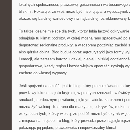
lokalnych społeczności, prawdziwej gościnności i wartościowego
bliskimi. Pokazuje, że wieś może być inspirująca, a wypoczynek
okazać się bardziej wartościowy niż najbardziej rozreklamowany k
To także idealne miejsce dla tych, którzy lubią łączyć odkrywani
odnajduje tu klimat podróży, w której można rano spacerować po 
degustować regionalne produkty, a wieczorem podziwiać zachód s
albo górską doliną. Blog buduje obraz agroturystyki jako formy w
i emocji, ale zarazem bardzo ludzkiej, ciepłej i bliskiej codzienno
gospodarstwo, każdy region i każda wiejska opowieść zyskują wyją
zachętą do własnej wyprawy.
Jeśli spojrzeć na całość, jest to blog, który promuje świadomą tur
prawdziwy luksus często kryje się w prostych rzeczach: w świeży
smakach, serdecznym powitaniu, pięknym widoku za oknem i pocz
można żyć wolniej. To strona dla marzycieli, odkrywców, rodzin,
wszystkich tych, którzy wierzą, że podróż może być czymś więce
z miejsca na miejsce. To blog, który prowadzi przez najpiękniejsz
pokazując jej piękno, prawdziwość i niepowtarzalny klimat.