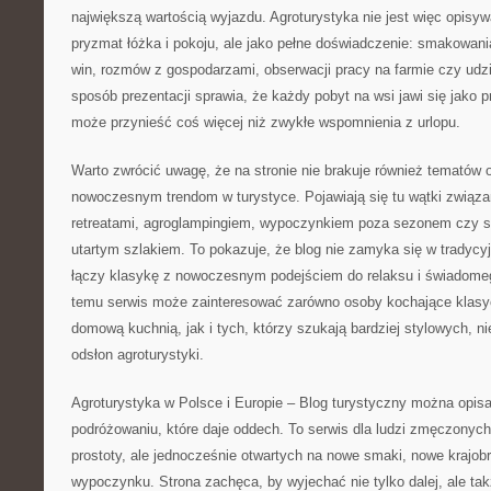
największą wartością wyjazdu. Agroturystyka nie jest więc opisy
pryzmat łóżka i pokoju, ale jako pełne doświadczenie: smakowan
win, rozmów z gospodarzami, obserwacji pracy na farmie czy udzi
sposób prezentacji sprawia, że każdy pobyt na wsi jawi się jako 
może przynieść coś więcej niż zwykłe wspomnienia z urlopu.
Warto zwrócić uwagę, że na stronie nie brakuje również tematów
nowoczesnym trendom w turystyce. Pojawiają się tu wątki związan
retreatami, agroglampingiem, wypoczynkiem poza sezonem czy 
utartym szlakiem. To pokazuje, że blog nie zamyka się w tradycy
łączy klasykę z nowoczesnym podejściem do relaksu i świadome
temu serwis może zainteresować zarówno osoby kochające klas
domową kuchnią, jak i tych, którzy szukają bardziej stylowych, 
odsłon agroturystyki.
Agroturystyka w Polsce i Europie – Blog turystyczny można opisać
podróżowaniu, które daje oddech. To serwis dla ludzi zmęczonyc
prostoty, ale jednocześnie otwartych na nowe smaki, nowe krajob
wypoczynku. Strona zachęca, by wyjechać nie tylko dalej, ale takż