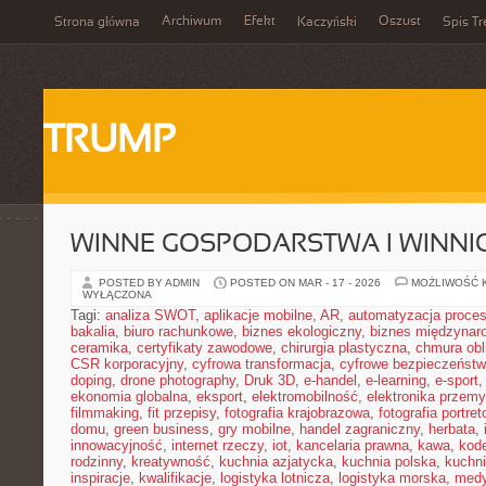
Archiwum
Efekt
Oszust
Strona główna
Kaczyński
Spis Tr
TRUMP
WINNE GOSPODARSTWA I WINNI
POSTED BY ADMIN
POSTED ON MAR - 17 - 2026
MOŻLIWOŚĆ 
WYŁĄCZONA
Tagi:
analiza SWOT
,
aplikacje mobilne
,
AR
,
automatyzacja proce
bakalia
,
biuro rachunkowe
,
biznes ekologiczny
,
biznes międzynar
ceramika
,
certyfikaty zawodowe
,
chirurgia plastyczna
,
chmura obl
CSR korporacyjny
,
cyfrowa transformacja
,
cyfrowe bezpieczeńst
doping
,
drone photography
,
Druk 3D
,
e-handel
,
e-learning
,
e-sport
ekonomia globalna
,
eksport
,
elektromobilność
,
elektronika przem
filmmaking
,
fit przepisy
,
fotografia krajobrazowa
,
fotografia portre
domu
,
green business
,
gry mobilne
,
handel zagraniczny
,
herbata
,
innowacyjność
,
internet rzeczy
,
iot
,
kancelaria prawna
,
kawa
,
kod
rodzinny
,
kreatywność
,
kuchnia azjatycka
,
kuchnia polska
,
kuchn
inspiracje
,
kwalifikacje
,
logistyka lotnicza
,
logistyka morska
,
medy