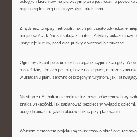
odległych kierunków, na pierwszym planie jest rodzime podwórko z
regionalną kuchnią i nieoczywistymi atrakcjami.
Znajdziesz tu opisy metropolii, takich jak często odwiedzane mie
miejscowości, które zaskakują klimatem. Artykuły pokazują czytel
instytucje kultury, parki oraz punkty o wartości historycznej.
Ogromny akcent położony jest na organizacyjne szczegóły. W opi
o dojeździe, strefach postoju, bazie noclegowej, a także szacun
w układaniu planu zarówno oszczędnym turystom, jak i stawiając
Na stronie uMichalika nie brakuje też treści poświęconych wyjaz
znajdą wskazówki, jak zaplanować bezpieczny wyjazd z dziećmi, ja
udogodnienia oraz jakich błędów unikać przy planowaniu.
Ważnym elementem projektu są także trasy o określonej tematy