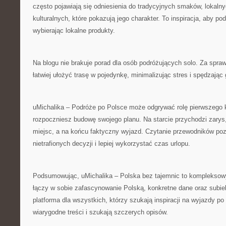
często pojawiają się odniesienia do tradycyjnych smaków, lokaln
kulturalnych, które pokazują jego charakter. To inspiracja, aby p
wybierając lokalne produkty.
Na blogu nie brakuje porad dla osób podróżujących solo. Za spra
łatwiej ułożyć trasę w pojedynkę, minimalizując stres i spędzając
uMichalika – Podróże po Polsce może odgrywać rolę pierwszego k
rozpoczniesz budowę swojego planu. Na starcie przychodzi zarys,
miejsc, a na końcu faktyczny wyjazd. Czytanie przewodników po
nietrafionych decyzji i lepiej wykorzystać czas urlopu.
Podsumowując, uMichalika – Polska bez tajemnic to kompleksowy
łączy w sobie zafascynowanie Polską, konkretne dane oraz subie
platforma dla wszystkich, którzy szukają inspiracji na wyjazdy po
wiarygodne treści i szukają szczerych opisów.