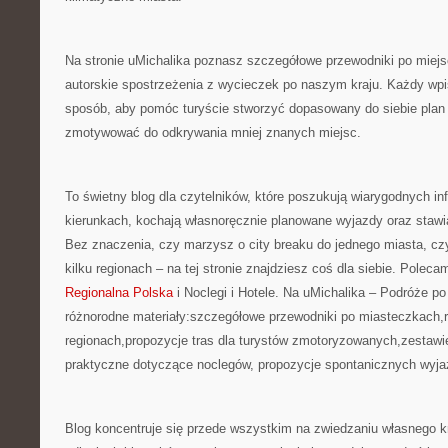
Na stronie uMichalika poznasz szczegółowe przewodniki po miejs
autorskie spostrzeżenia z wycieczek po naszym kraju. Każdy wpis
sposób, aby pomóc turyście stworzyć dopasowany do siebie plan
zmotywować do odkrywania mniej znanych miejsc.
To świetny blog dla czytelników, które poszukują wiarygodnych in
kierunkach, kochają własnoręcznie planowane wyjazdy oraz stawia
Bez znaczenia, czy marzysz o city breaku do jednego miasta, c
kilku regionach – na tej stronie znajdziesz coś dla siebie. Polec
Regionalna Polska
i Noclegi i Hotele. Na uMichalika – Podróże p
różnorodne materiały:szczegółowe przewodniki po miasteczkach,r
regionach,propozycje tras dla turystów zmotoryzowanych,zestawie
praktyczne dotyczące noclegów, propozycje spontanicznych wyja
Blog koncentruje się przede wszystkim na zwiedzaniu własnego kr