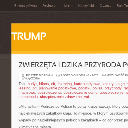
Archiwum
Efekt
Oszust
Strona główna
Kaczyński
Spis Tr
TRUMP
ZWIERZĘTA I DZIKA PRZYRODA P
POSTED BY ADMIN
POSTED ON GRU - 6 - 2025
MOŻLIWOŚĆ 
WYŁĄCZONA
Tagi:
audyt
,
bilans
,
cit
,
faktoring
,
karta kredytowa
,
koszty
,
księgi
leasing
,
pit
,
planowanie podatkowe
,
podatki
,
polisa
,
przychody
,
ra
finansowe
,
ubezpieczenia
,
ubezpieczenie domu
,
ubezpieczenie na
samochodu
,
ubezpieczenie zdrowotne
,
vat
uMichalika – Podróże po Polsce to portal krajoznawczy, który pow
najciekawszych zakątków kraju. To miejsce, w którym użytkownik
wypady po najpiękniejszych polskich zakątkach – od gór przez po
klimatyczne miasta.