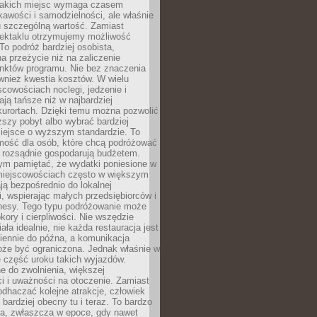
takich miejsc wymaga czasem
kawości i samodzielności, ale właśnie
u szczególną wartość. Zamiast
ektaklu otrzymujemy możliwość
To podróż bardziej osobista,
a przeżycie niż na zaliczenie
unktów programu. Nie bez znaczenia
wnież kwestia kosztów. W wielu
cowościach noclegi, jedzenie i
ają tańsze niż w najbardziej
kurortach. Dzięki temu można pozwolić
ższy pobyt albo wybrać bardziej
iejsce o wyższym standardzie. To
mość dla osób, które chcą podróżować
e rozsądnie gospodarują budżetem.
ym pamiętać, że wydatki poniesione w
 miejscowościach często w większym
ają bezpośrednio do lokalnej
, wspierając małych przedsiębiorców i
znesy. Tego typu podróżowanie może
kory i cierpliwości. Nie wszędzie
ała idealnie, nie każda restauracja jest
iennie do późna, a komunikacja
oże być ograniczona. Jednak właśnie w
ę część uroku takich wyjazdów.
 do zwolnienia, większej
i i uważności na otoczenie. Zamiast
odhaczać kolejne atrakcje, człowiek
bardziej obecny tu i teraz. To bardzo
a, zwłaszcza w epoce, gdy nawet