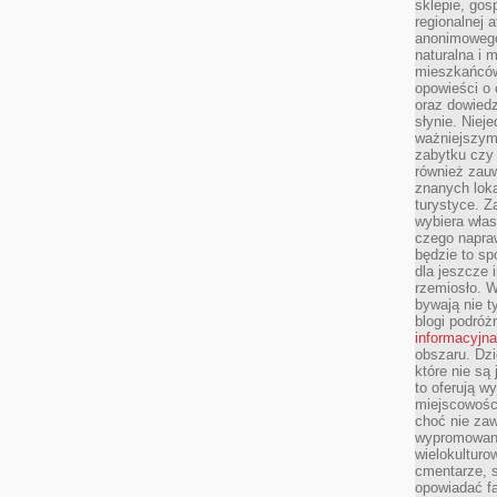
sklepie, gos
regionalnej a
anonimowego 
naturalna i 
mieszkańców
opowieści o 
oraz dowiedz
słynie. Niej
ważniejszym
zabytku czy 
również zau
znanych loka
turystyce. 
wybiera włas
czego napra
będzie to spo
dla jeszcze 
rzemiosło. 
bywają nie t
blogi podróż
informacyjna
obszaru. Dz
które nie s
to oferują w
miejscowości
choć nie zaw
wypromowana
wielokulturo
cmentarze, s
opowiadać fa