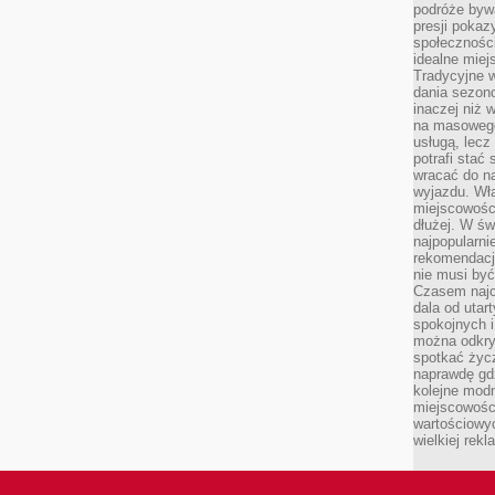
podróże byw
presji poka
społecznośc
idealne miej
Tradycyjne w
dania sezon
inaczej niż 
na masowego 
usługą, lecz
potrafi stać
wracać do n
wyjazdu. Wł
miejscowośc
dłużej. W św
najpopularni
rekomendacj
nie musi być
Czasem najc
dala od utar
spokojnych 
można odkry
spotkać życz
naprawdę gdz
kolejne mod
miejscowości
wartościowyc
wielkiej rek