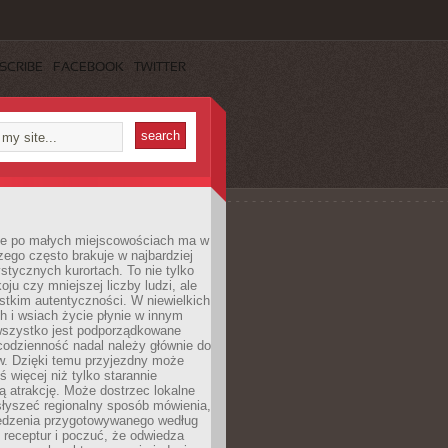
SCRIBE
FACEBOOK
TWITTER
e po małych miejscowościach ma w
zego często brakuje w najbardziej
stycznych kurortach. To nie tylko
oju czy mniejszej liczby ludzi, ale
stkim autentyczności. W niewielkich
 i wsiach życie płynie w innym
 wszystko jest podporządkowane
codzienność nadal należy głównie do
. Dzięki temu przyjezdny może
 więcej niż tylko starannie
 atrakcję. Może dostrzec lokalne
słyszeć regionalny sposób mówienia,
edzenia przygotowywanego według
 receptur i poczuć, że odwiedza