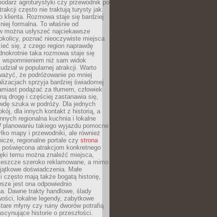
podarz agroturystyki czy przewodnik po
trakcji często nie traktują turysty jak
klienta. Rozmowa staje się bardziej
mniej formalna. To właśnie od
 można usłyszeć najciekawsze
okolicy, poznać nieoczywiste miejsca
ieć się, z czego region naprawdę
ednokrotnie taka rozmowa staje się
 wspomnieniem niż sam widok
udział w popularnej atrakcji. Warto
ważyć, że podróżowanie po mniej
lizacjach sprzyja bardziej świadomej
Zamiast podążać za tłumem, człowiek
ną drogę i częściej zastanawia się,
wdę szuka w podróży. Dla jednych
kój, dla innych kontakt z historią, a
innych regionalna kuchnia i lokalne
W planowaniu takiego wyjazdu pomocne
ylko mapy i przewodniki, ale również
nicze, regionalne portale czy
strona
poświęcona atrakcjom konkretnego
ięki temu można znaleźć miejsca,
ą jeszcze szeroko reklamowane, a mimo
yjątkowe doświadczenia. Małe
 często mają także bogatą historię,
sze jest ona odpowiednio
. Dawne trakty handlowe, ślady
wości, lokalne legendy, zabytkowe
tare młyny czy ruiny dworów potrafią
scynujące historie o przeszłości.