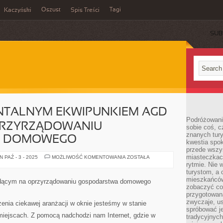
Oszust
Tagi
Kaczyński
Spis Treści
SUB
TALNYM EKWIPUNKIEM AGD
Podróżowani
PRZYRZĄDOWANIU
sobie coś, c
znanych tury
A DOMOWEGO
kwestia spok
przede wszy
miasteczkach
POZA
 PAŹ - 3 - 2025
MOŻLIWOŚĆ KOMENTOWANIA
ZOSTAŁA
FUNDAMENTALNYM
rytmie. Nie
EKWIPUNKIEM
turystom, a 
AGD
BĘDĄCYM
mieszkańców
ącym na oprzyrządowaniu gospodarstwa domowego
NA
zobaczyć coś
OPRZYRZĄDOWANIU
przygotowaną
GOSPODARSTWA
DOMOWEGO
zwyczaje, u
zenia ciekawej aranżacji w oknie jesteśmy w stanie
spróbować j
miejscach. Z pomocą nadchodzi nam Internet, gdzie w
tradycyjnych