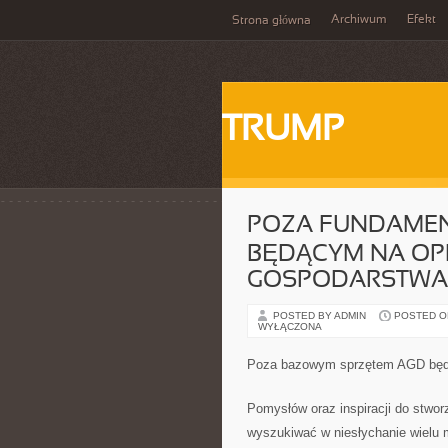
Archiwum
Efekt
Strona główna
TRUMP
POZA FUNDAMEN
BĘDĄCYM NA O
GOSPODARSTW
POSTED BY ADMIN
POSTED ON
WYŁĄCZONA
Poza bazowym sprzętem AGD będ
Pomysłów oraz inspiracji do stwor
wyszukiwać w niesłychanie wielu 