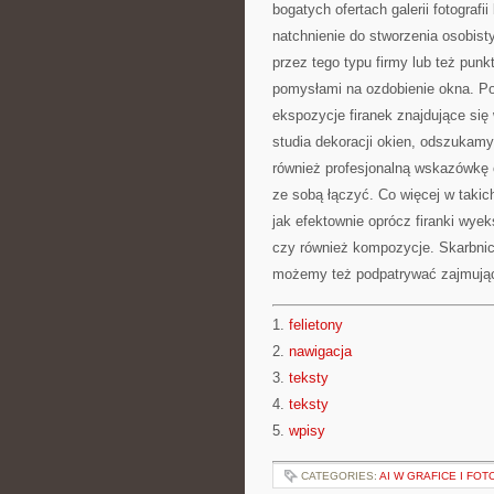
bogatych ofertach galerii fotograf
natchnienie do stworzenia osobis
przez tego typu firmy lub też pun
pomysłami na ozdobienie okna. P
ekspozycje firanek znajdujące się
studia dekoracji okien, odszukam
również profesjonalną wskazówkę 
ze sobą łączyć. Co więcej w takic
jak efektownie oprócz firanki wyek
czy również kompozycje. Skarbnicą
możemy też podpatrywać zajmując
1.
felietony
2.
nawigacja
3.
teksty
4.
teksty
5.
wpisy
CATEGORIES:
AI W GRAFICE I FOT