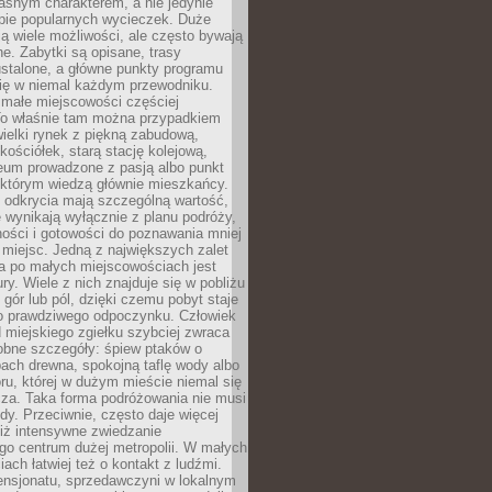
asnym charakterem, a nie jedynie
pie popularnych wycieczek. Duże
ją wiele możliwości, ale często bywają
e. Zabytki są opisane, trasy
stalone, a główne punkty programu
się w niemal każdym przewodniku.
ałe miejscowości częściej
To właśnie tam można przypadkiem
ewielki rynek z piękną zabudową,
ościółek, starą stację kolejową,
eum prowadzone z pasją albo punkt
 którym wiedzą głównie mieszkańcy.
 odkrycia mają szczególną wartość,
 wynikają wyłącznie z planu podróży,
ości i gotowości do poznawania mniej
miejsc. Jedną z największych zalet
a po małych miejscowościach jest
ury. Wiele z nich znajduje się w pobliżu
, gór lub pól, dzięki czemu pobyt staje
do prawdziwego odpoczynku. Człowiek
 miejskiego zgiełku szybciej zwraca
obne szczegóły: śpiew ptaków o
ach drewna, spokojną taflę wody albo
ru, której w dużym mieście niemal się
cza. Taka forma podróżowania nie musi
y. Przeciwnie, często daje więcej
niż intensywne zwiedzanie
go centrum dużej metropolii. W małych
ach łatwiej też o kontakt z ludźmi.
ensjonatu, sprzedawczyni w lokalnym