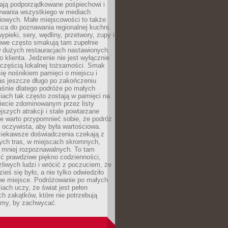
ają podporządkowane pośpiechowi i
zywania wszystkiego w mediach
iowych. Małe miejscowości to także
sca do poznawania regionalnej kuchni.
ypieki, sery, wędliny, przetwory, zupy i
owe często smakują tam zupełnie
w dużych restauracjach nastawionych
klienta. Jedzenie nie jest wyłącznie
 częścią lokalnej tożsamości. Smak
 się nośnikiem pamięci o miejscu i
as jeszcze długo po zakończeniu
aśnie dlatego podróże po małych
iach tak często zostają w pamięci na
iecie zdominowanym przez listy
ejszych atrakcji i stale powtarzane
e warto przypomnieć sobie, że podróż
 oczywista, aby była wartościowa.
iekawsze doświadczenia czekają z
tych tras, w miejscach skromnych,
i mniej rozpoznawalnych. To tam
ć prawdziwe piękno codzienności,
liwych ludzi i wrócić z poczuciem, że
ieś się było, a nie tylko odwiedziło
ne miejsce. Podróżowanie po małych
ach uczy, że świat jest pełen
h zakątków, które nie potrzebują
lamy, by zachwycać.