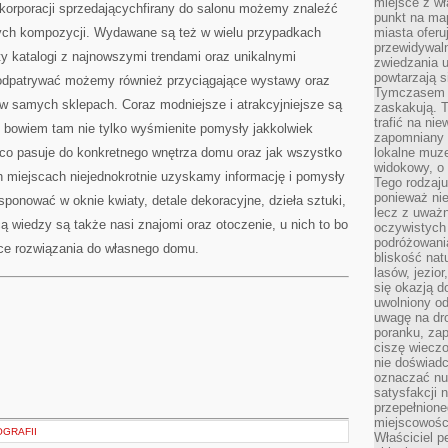
miejsce z wł
ii korporacji sprzedającychfirany do salonu możemy znaleźć
punkt na ma
tych kompozycji. Wydawane są też w wielu przypadkach
miasta oferu
przewidywaln
kty katalogi z najnowszymi trendami oraz unikalnymi
zwiedzania u
powtarzają 
odpatrywać możemy również przyciągające wystawy oraz
Tymczasem m
 w samych sklepach. Coraz modniejsze i atrakcyjniejsze są
zaskakują. 
trafić na ni
y bowiem tam nie tylko wyśmienite pomysły jakkolwiek
zapomniany k
co pasuje do konkretnego wnętrza domu oraz jak wszystko
lokalne muz
widokowy, o
h miejscach niejednokrotnie uzyskamy informację i pomysły
Tego rodzaju
ponieważ nie
sponować w oknie kwiaty, detale dekoracyjne, dzieła sztuki,
lecz z uważn
 wiedzy są także nasi znajomi oraz otoczenie, u nich to bo
oczywistych 
podróżowani
e rozwiązania do własnego domu.
bliskość nat
lasów, jezior
się okazją 
uwolniony od
uwagę na dr
poranku, zap
ciszę wieczo
nie doświad
oznaczać nud
satysfakcji 
przepełnione
miejscowości
OGRAFII
Właściciel p