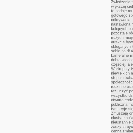
Zwiedzanie 
większej cie
to nadaje m
gotowego sp
odkrywania. 
nastawiona n
kolejnych p
pozostaje ró
małych miejs
atrakcje byw
obleganych 
sobie na dłu
kameralne m
dobra wiado
częściej, al
Warto przy t
niewielkich
stopniu trafi
społeczności
rodzinne bi
też uczyć po
wszystko dzi
otwarta codz
publiczna m
tym kryje si
Zmuszają one
elastycznośc
nieustannie 
zaczyna być 
cenna zmian