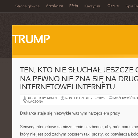
Archiwum
Efekt
Oszust
Strona główna
Kaczyński
Spis Tr
TRUMP
TEN, KTO NIE SŁUCHAŁ JESZCZE 
NA PEWNO NIE ZNA SIĘ NA DRUG
INTERNETOWEJ INTERNETU
POSTED BY ADMIN
POSTED ON SIE - 3 - 2025
MOŻLIWOŚĆ K
WYŁĄCZONA
Drukarka staje się niezwykle ważnym narzędziem pracy
Serwery internetowe są niezmiernie niezbędne, aby móc poruszać 
który nie jest pod żadnym pozorem taki prosty, co potwierdza kol