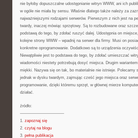
nie byłoby dopuszczalne udostępnianie witryn WWW, ani ich publ
w ogóle nie miała by sensu. Właśnie dlatego także należy za zazn
najważniejszymi rodzajami serwerów. Pierwszym z nich jest na p
twardy, inaczej mówiąc sprzętowy. Są to rozbudowane oraz szcze
podstawą do tego, by zdołać ruszyć dalej. Udostępnia on miejsce,
kolejne strony WWW – wpadnij na serwer dla firmy. Musi on posi
konkretne oprogramowanie. Dodatkowo są to urządzenia oczywiś
Niewątpliwie jest to podstawa do tego, by zdołać umieszczać witr
wiadomości niestety potrzebują dosyć miejsca. Drugim wariantem
miękki. Nazywa się on tak, bo materialnie nie istnieje. Polecamy
jednak w dysku twardym, zajmując cześć jego miejsca oraz serwe
programowanie, dzięki któremu sprzęt, w głównej mierze kompute
działać.
źródło:
———————————
1.
zapoznaj się
2.
czytaj na blogu
3.
pełna publikacja