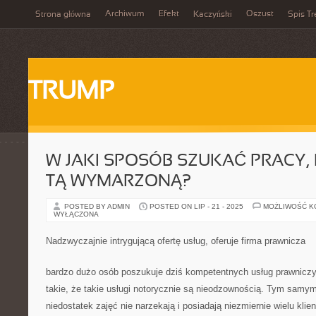
Archiwum
Efekt
Oszust
Strona główna
Kaczyński
Spis Tr
TRUMP
W JAKI SPOSÓB SZUKAĆ PRACY,
TĄ WYMARZONĄ?
POSTED BY ADMIN
POSTED ON LIP - 21 - 2025
MOŻLIWOŚĆ 
WYŁĄCZONA
Nadzwyczajnie intrygującą ofertę usług, oferuje firma prawnicza
bardzo dużo osób poszukuje dziś kompetentnych usług prawnic
takie, że takie usługi notorycznie są nieodzownością. Tym samym
niedostatek zajęć nie narzekają i posiadają niezmiernie wielu klie