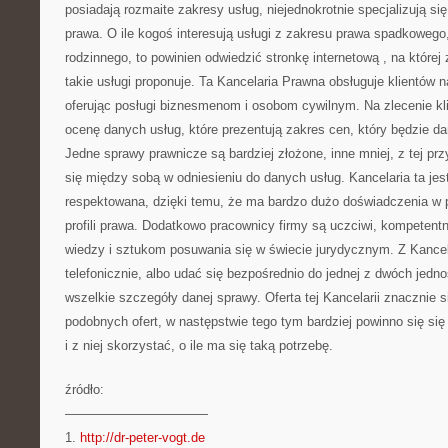
posiadają rozmaite zakresy usług, niejednokrotnie specjalizują si
prawa. O ile kogoś interesują usługi z zakresu prawa spadkowego
rodzinnego, to powinien odwiedzić stronkę internetową
, na której
takie usługi proponuje. Ta Kancelaria Prawna obsługuje klientów na
oferując posługi biznesmenom i osobom cywilnym. Na zlecenie kli
ocenę danych usług, które prezentują zakres cen, który będzie d
Jedne sprawy prawnicze są bardziej złożone, inne mniej, z tej pr
się między sobą w odniesieniu do danych usług. Kancelaria ta jes
respektowana, dzięki temu, że ma bardzo dużo doświadczenia w 
profili prawa. Dodatkowo pracownicy firmy są uczciwi, kompetentni
wiedzy i sztukom posuwania się w świecie jurydycznym. Z Kancel
telefonicznie, albo udać się bezpośrednio do jednej z dwóch jedno
wszelkie szczegóły danej sprawy. Oferta tej Kancelarii znacznie s
podobnych ofert, w następstwie tego tym bardziej powinno się si
i z niej skorzystać, o ile ma się taką potrzebę.
źródło:
———————————
1.
http://dr-peter-vogt.de