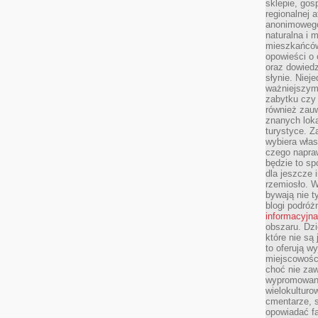
sklepie, gos
regionalnej a
anonimowego 
naturalna i 
mieszkańców
opowieści o 
oraz dowiedz
słynie. Niej
ważniejszym
zabytku czy 
również zau
znanych loka
turystyce. 
wybiera włas
czego napra
będzie to spo
dla jeszcze 
rzemiosło. 
bywają nie t
blogi podróż
informacyjna
obszaru. Dz
które nie s
to oferują w
miejscowości
choć nie zaw
wypromowana
wielokulturo
cmentarze, s
opowiadać fa