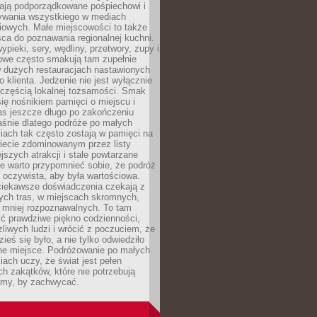
ają podporządkowane pośpiechowi i
zywania wszystkiego w mediach
iowych. Małe miejscowości to także
sca do poznawania regionalnej kuchni.
ypieki, sery, wędliny, przetwory, zupy i
owe często smakują tam zupełnie
w dużych restauracjach nastawionych
klienta. Jedzenie nie jest wyłącznie
 częścią lokalnej tożsamości. Smak
 się nośnikiem pamięci o miejscu i
as jeszcze długo po zakończeniu
aśnie dlatego podróże po małych
iach tak często zostają w pamięci na
iecie zdominowanym przez listy
ejszych atrakcji i stale powtarzane
e warto przypomnieć sobie, że podróż
 oczywista, aby była wartościowa.
iekawsze doświadczenia czekają z
tych tras, w miejscach skromnych,
i mniej rozpoznawalnych. To tam
ć prawdziwe piękno codzienności,
liwych ludzi i wrócić z poczuciem, że
ieś się było, a nie tylko odwiedziło
ne miejsce. Podróżowanie po małych
ach uczy, że świat jest pełen
h zakątków, które nie potrzebują
lamy, by zachwycać.