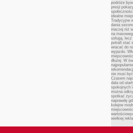
podróże byw
presji poka
społecznośc
idealne miej
Tradycyjne w
dania sezon
inaczej niż 
na masowego 
usługą, lecz
potrafi stać
wracać do n
wyjazdu. Wł
miejscowośc
dłużej. W św
najpopularni
rekomendacj
nie musi być
Czasem najc
dala od utar
spokojnych 
można odkry
spotkać życz
naprawdę gdz
kolejne mod
miejscowości
wartościowyc
wielkiej rek