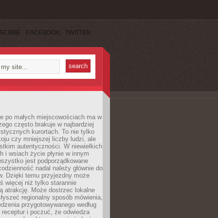
SCRIBE
FACEBOOK
TWITTER
e po małych miejscowościach ma w
zego często brakuje w najbardziej
stycznych kurortach. To nie tylko
oju czy mniejszej liczby ludzi, ale
stkim autentyczności. W niewielkich
 i wsiach życie płynie w innym
 wszystko jest podporządkowane
codzienność nadal należy głównie do
. Dzięki temu przyjezdny może
 więcej niż tylko starannie
 atrakcję. Może dostrzec lokalne
słyszeć regionalny sposób mówienia,
edzenia przygotowywanego według
 receptur i poczuć, że odwiedza