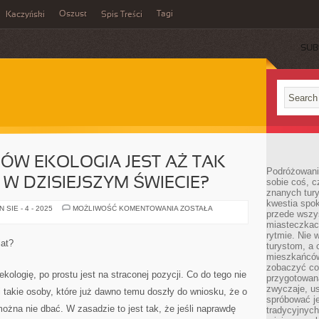
Oszust
Tagi
Kaczyński
Spis Treści
SUB
ÓW EKOLOGIA JEST AŻ TAK
Podróżowani
W DZISIEJSZYM ŚWIECIE?
sobie coś, c
znanych tury
kwestia spok
Z
SIE - 4 - 2025
MOŻLIWOŚĆ KOMENTOWANIA
ZOSTAŁA
przede wszy
JAKICH
POWODÓW
miasteczkach
EKOLOGIA
rytmie. Nie
JEST
at?
turystom, a 
AŻ
TAK
mieszkańców
MOCNO
zobaczyć coś
ISTOTNA
ekologię, po prostu jest na straconej pozycji. Co do tego nie
przygotowaną
W
DZISIEJSZYM
zwyczaje, u
 takie osoby, które już dawno temu doszły do wniosku, że o
ŚWIECIE?
spróbować j
ożna nie dbać. W zasadzie to jest tak, że jeśli naprawdę
tradycyjnych