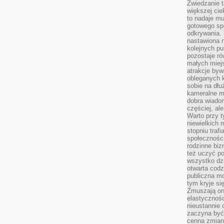
Zwiedzanie 
większej cie
to nadaje m
gotowego sp
odkrywania. 
nastawiona n
kolejnych p
pozostaje ró
małych miejs
atrakcje byw
obleganych 
sobie na dłu
kameralne m
dobra wiado
częściej, al
Warto przy t
niewielkich
stopniu trafi
społeczności
rodzinne bi
też uczyć po
wszystko dzi
otwarta codz
publiczna m
tym kryje si
Zmuszają one
elastycznośc
nieustannie 
zaczyna być 
cenna zmian