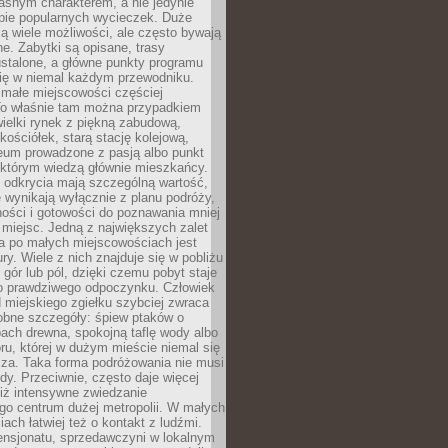
asnym charakterem, a nie jedynie
pie popularnych wycieczek. Duże
ją wiele możliwości, ale często bywają
e. Zabytki są opisane, trasy
stalone, a główne punkty programu
się w niemal każdym przewodniku.
ałe miejscowości częściej
To właśnie tam można przypadkiem
ewielki rynek z piękną zabudową,
ościółek, starą stację kolejową,
eum prowadzone z pasją albo punkt
 którym wiedzą głównie mieszkańcy.
 odkrycia mają szczególną wartość,
 wynikają wyłącznie z planu podróży,
ości i gotowości do poznawania mniej
miejsc. Jedną z największych zalet
a po małych miejscowościach jest
ury. Wiele z nich znajduje się w pobliżu
, gór lub pól, dzięki czemu pobyt staje
do prawdziwego odpoczynku. Człowiek
 miejskiego zgiełku szybciej zwraca
obne szczegóły: śpiew ptaków o
ach drewna, spokojną taflę wody albo
ru, której w dużym mieście niemal się
cza. Taka forma podróżowania nie musi
y. Przeciwnie, często daje więcej
niż intensywne zwiedzanie
go centrum dużej metropolii. W małych
ach łatwiej też o kontakt z ludźmi.
ensjonatu, sprzedawczyni w lokalnym