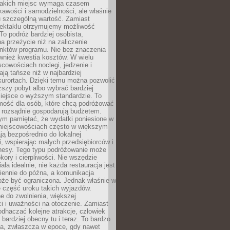
takich miejsc wymaga czasem
kawości i samodzielności, ale właśnie
u szczególną wartość. Zamiast
ektaklu otrzymujemy możliwość
To podróż bardziej osobista,
a przeżycie niż na zaliczenie
unktów programu. Nie bez znaczenia
wnież kwestia kosztów. W wielu
cowościach noclegi, jedzenie i
ają tańsze niż w najbardziej
kurortach. Dzięki temu można pozwolić
ższy pobyt albo wybrać bardziej
iejsce o wyższym standardzie. To
mość dla osób, które chcą podróżować
e rozsądnie gospodarują budżetem.
ym pamiętać, że wydatki poniesione w
 miejscowościach często w większym
ają bezpośrednio do lokalnej
, wspierając małych przedsiębiorców i
znesy. Tego typu podróżowanie może
kory i cierpliwości. Nie wszędzie
ała idealnie, nie każda restauracja jest
iennie do późna, a komunikacja
oże być ograniczona. Jednak właśnie w
ę część uroku takich wyjazdów.
 do zwolnienia, większej
i i uważności na otoczenie. Zamiast
odhaczać kolejne atrakcje, człowiek
bardziej obecny tu i teraz. To bardzo
a, zwłaszcza w epoce, gdy nawet