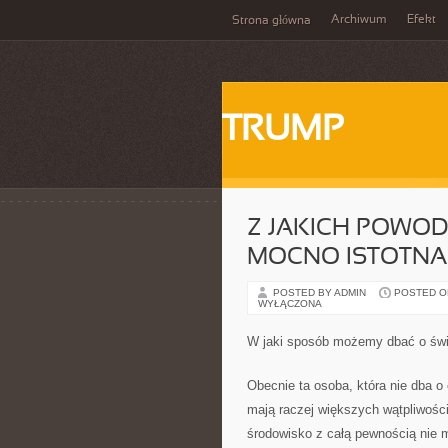
Archiwum
Efekt
Strona główna
TRUMP
Z JAKICH POWOD
MOCNO ISTOTNA 
POSTED BY ADMIN
POSTED ON 
WYŁĄCZONA
W jaki sposób możemy dbać o świ
Obecnie ta osoba, która nie dba o 
mają raczej większych wątpliwości
środowisko z całą pewnością nie m