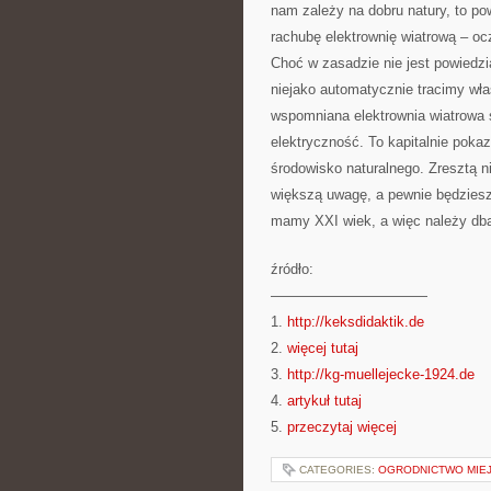
nam zależy na dobru natury, to 
rachubę elektrownię wiatrową – o
Choć w zasadzie nie jest powiedz
niejako automatycznie tracimy wł
wspomniana elektrownia wiatrowa 
elektryczność. To kapitalnie pok
środowisko naturalnego. Zresztą n
większą uwagę, a pewnie będziesz
mamy XXI wiek, a więc należy dba
źródło:
———————————
1.
http://keksdidaktik.de
2.
więcej tutaj
3.
http://kg-muellejecke-1924.de
4.
artykuł tutaj
5.
przeczytaj więcej
CATEGORIES:
OGRODNICTWO MIEJ