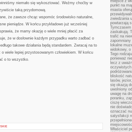
miejsce z wł
powinniśmy niemało się wykosztować. Weźmy choćby w
punkt na ma
miasta oferu
czywiście taką przydomową.
przewidywaln
iane, że zawsze chcąc wspomóc środowisko naturalne,
zwiedzania u
powtarzają 
asne pieniądze. W końcu przykładowo już wcześniej
Tymczasem m
sprawia, że mamy okazję o wiele mniej płacić za
zaskakują. 
trafić na ni
azuje, że w dosłownie każdym przypadku warto zadbać o
zapomniany k
lokalne muz
iedługo takowe działania będą standardem. Zwracaj na to
widokowy, o
 o wiele lepiej przystosowanym człowiekiem. W końcu
Tego rodzaju
ponieważ nie
ć o to wszystko.
lecz z uważn
oczywistych 
podróżowani
bliskość nat
lasów, jezior
się okazją 
uwolniony od
uwagę na dr
poranku, zap
ciszę wieczo
nie doświad
oznaczać nud
satysfakcji 
przepełnione
miejscowości
SKIE
Właściciel p